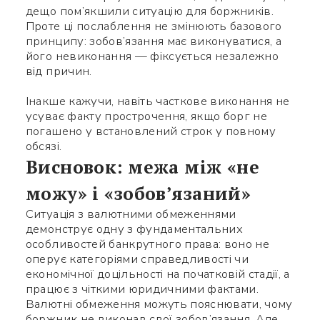
дещо пом’якшили ситуацію для боржників.
Проте ці послаблення не змінюють базового
принципу: зобов’язання має виконуватися, а
його невиконання — фіксується незалежно
від причин.
Заповніть потрібні поля
Інакше кажучи, навіть часткове виконання не
усуває факту прострочення, якщо борг не
погашено у встановлений строк у повному
обсязі.
Висновок: межа між «не
можу» і «зобов’язаний»
Ситуація з валютними обмеженнями
демонструє одну з фундаментальних
особливостей банкрутного права: воно не
оперує категоріями справедливості чи
економічної доцільності на початковій стадії, а
працює з чіткими юридичними фактами.
Валютні обмеження можуть пояснювати, чому
боржник не виконав свої зобов’язання. Але