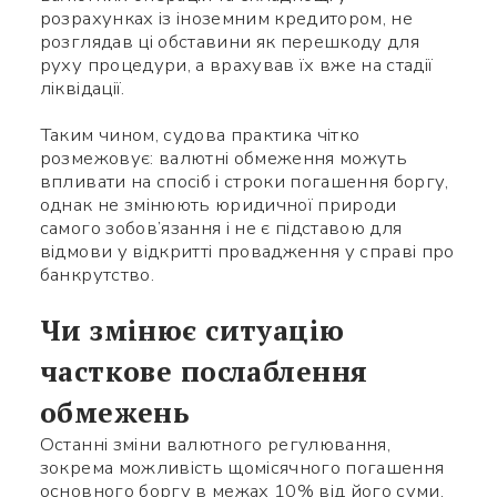
розрахунках із іноземним кредитором, не
розглядав ці обставини як перешкоду для
руху процедури, а врахував їх вже на стадії
ліквідації.
Використайте ваш
Таким чином, судова практика чітко
смартфон щоб вважати QR-
розмежовує: валютні обмеження можуть
впливати на спосіб і строки погашення боргу,
code, після чого зможете
однак не змінюють юридичної природи
додати мене до контактів.
самого зобов’язання і не є підставою для
відмови у відкритті провадження у справі про
банкрутство.
Ім’я *
Чи змінює ситуацію
Номер телефону *
часткове послаблення
обмежень
Яке питання
Символів:
0/240
Останні зміни валютного регулювання,
зокрема можливість щомісячного погашення
основного боргу в межах 10% від його суми,