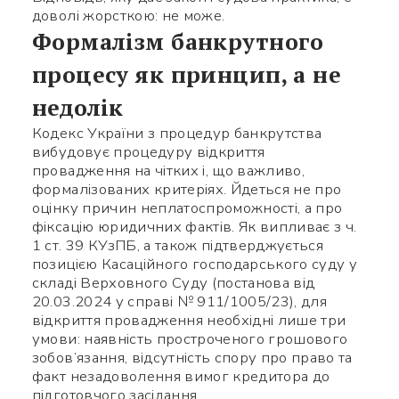
доволі жорсткою: не може.
Формалізм банкрутного
процесу як принцип, а не
недолік
Кодекс України з процедур банкрутства
вибудовує процедуру відкриття
провадження на чітких і, що важливо,
формалізованих критеріях. Йдеться не про
оцінку причин неплатоспроможності, а про
фіксацію юридичних фактів. Як випливає з ч.
1 ст. 39 КУзПБ, а також підтверджується
позицією Касаційного господарського суду у
складі Верховного Суду (постанова від
20.03.2024 у справі № 911/1005/23), для
відкриття провадження необхідні лише три
умови: наявність простроченого грошового
зобов’язання, відсутність спору про право та
факт незадоволення вимог кредитора до
підготовчого засідання.