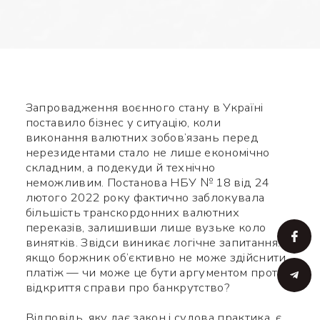
Запровадження воєнного стану в Україні
поставило бізнес у ситуацію, коли
виконання валютних зобов’язань перед
нерезидентами стало не лише економічно
складним, а подекуди й технічно
неможливим. Постанова НБУ № 18 від 24
лютого 2022 року фактично заблокувала
більшість транскордонних валютних
переказів, залишивши лише вузьке коло
винятків. Звідси виникає логічне запитання:
якщо боржник об’єктивно не може здійснити
платіж — чи може це бути аргументом проти
відкриття справи про банкрутство?
Відповідь, яку дає закон і судова практика, є