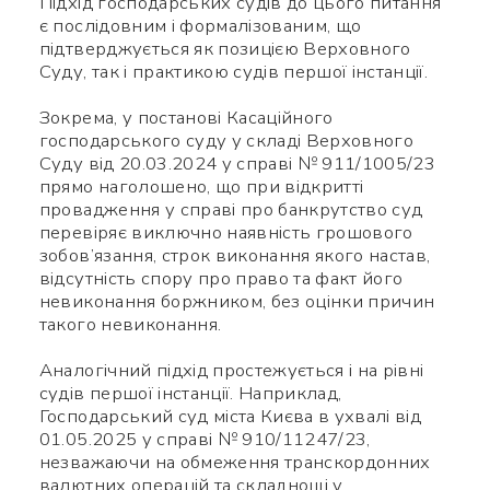
Підхід господарських судів до цього питання
є послідовним і формалізованим, що
підтверджується як позицією Верховного
Суду, так і практикою судів першої інстанції.
Зокрема, у постанові Касаційного
господарського суду у складі Верховного
Суду від 20.03.2024 у справі № 911/1005/23
прямо наголошено, що при відкритті
провадження у справі про банкрутство суд
перевіряє виключно наявність грошового
зобов’язання, строк виконання якого настав,
відсутність спору про право та факт його
невиконання боржником, без оцінки причин
такого невиконання.
Аналогічний підхід простежується і на рівні
судів першої інстанції. Наприклад,
Господарський суд міста Києва в ухвалі від
01.05.2025 у справі № 910/11247/23,
незважаючи на обмеження транскордонних
валютних операцій та складнощі у