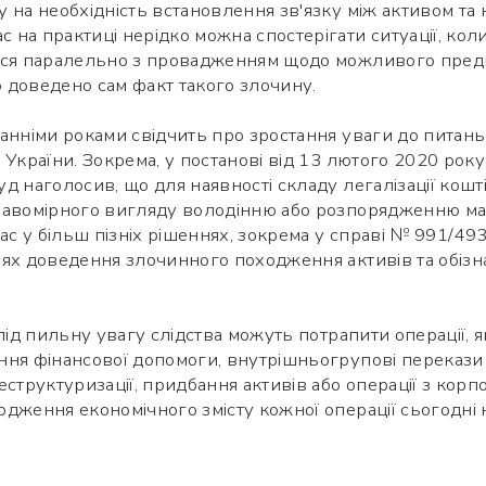
 на необхідність встановлення зв'язку між активом т
на практиці нерідко можна спостерігати ситуації, кол
ься паралельно з провадженням щодо можливого преди
о доведено сам факт такого злочину.
анніми роками свідчить про зростання уваги до питань
 України. Зокрема, у постанові від 13 лютого 2020 рок
д наголосив, що для наявності складу легалізації кошт
правомірного вигляду володінню або розпорядженню м
с у більш пізніх рішеннях, зокрема у справі № 991/49
ях доведення злочинного походження активів та обізн
під пильну увагу слідства можуть потрапити операції, я
ння фінансової допомоги, внутрішньогрупові перекази
еструктуризації, придбання активів або операції з кор
рдження економічного змісту кожної операції сьогодні