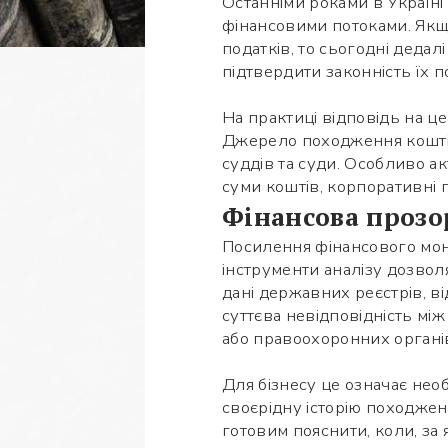
Останніми роками в Україні 
фінансовими потоками. Якщ
податків, то сьогодні деда
підтвердити законність їх 
На практиці відповідь на ц
Джерело походження коштів 
суддів та суди. Особливо а
суми коштів, корпоративні п
Фінансова прозо
Посилення фінансового мон
інструменти аналізу дозвол
дані державних реєстрів, ві
суттєва невідповідність мі
або правоохоронних органі
Для бізнесу це означає нео
своєрідну історію походжен
готовим пояснити, коли, за 