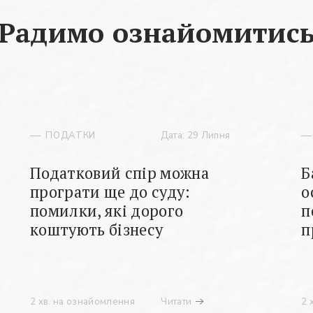
Радимо ознайомитис
ПОДАТКИ
Дата: 29 Липня
Податковий спір можна
Б
програти ще до суду:
о
помилки, які дорого
п
коштують бізнесу
п
2 хв. на ознайомлення
Читати
2 