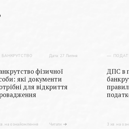
ь
БАНКРУТСТВО
Дата: 27 Липня
ПОДАТ
анкрутство фізичної
ДПС в 
соби: які документи
банкру
отрібні для відкриття
правил
ровадження
податк
хв. на ознайомлення
Читати
3 хв. на о