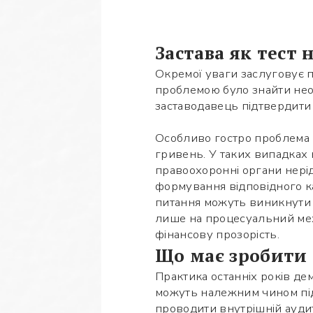
Застава як тест
Окремої уваги заслуговує 
проблемою було знайти необ
заставодавець підтвердити
Особливо гостро проблема п
гривень. У таких випадках 
правоохоронні органи нерід
формування відповідного ка
питання можуть виникнути 
лише на процесуальний меха
фінансову прозорість.
Що має зробити 
Практика останніх років дем
можуть належним чином підт
проводити внутрішній ауди