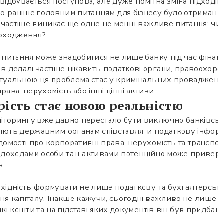
відбувається поступова, але дуже помітна зміна підход
о раніше головним питанням для бізнесу було отриманн
лі частіше виникає ще одне не менш важливе питання: 
походження?
е питання може знадобитися не лише банку під час фіна
дедалі частіше цікавить податкові органи, правоохоро
ктуальною ця проблема стає у кримінальних проваджен
рава, нерухомість або інші цінні активи.
рість стає новою реальністю
іторингу вже давно перестало бути виключно банківс
яють державним органам співставляти податкову інформ
домості про корпоративні права, нерухомість та трансп
ж доходами особи та її активами потенційно може при
в.
бхідність формувати не лише податкову та бухгалтерську
ня капіталу. Інакше кажучи, сьогодні важливо не лише м
які кошти та на підставі яких документів він був придба