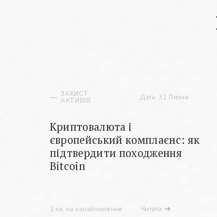
ЗАХИСТ
Дата: 31 Липня
АКТИВІВ
Криптовалюта і
європейський комплаєнс: як
підтвердити походження
Bitcoin
2 хв. на ознайомлення
Читати