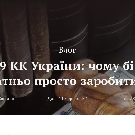
Блог
9 КК України: чому б
атньо просто заробит
Спектор
Дата: 11 Червня , 5:12
73