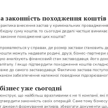
 на законність походження коштів
практика внесення застав у кримінальних провадженн
хідну суму коштів, то сьогодні дедалі частіше виникає
 законне походження цих коштів?
роявляється у справах, де розмір застави становить де
кошти можуть надавати родичі, друзі, бізнес-партнери а
ко аналізують фінансовий стан заставодавця, його дох
піталу. І якщо підтвердити походження коштів складн
Використайте ваш смартфон щоб
вже до самого заставодавця. Фактично застава поступ
вважати QR-code, після чого зможете
нізм забезпечення належної поведінки підозрюваного,
додати мене до контактів.
бізнес уже сьогодні
Ім’я *
онструє, що найбільш вразливими є не ті компанії, які по
вердити законність своїх операцій. Саме тому бізнесу
Номер телефону *
т джерел формування активів, зберігати документи що