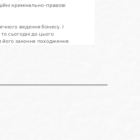
ційні кримінально-правові
чного ведення бізнесу. І
 то сьогодні до цього
и його законне походження.