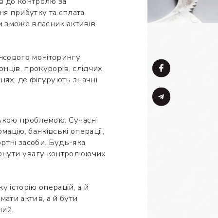
ів до контролю за
я прибутку та сплата
чи зможе власник активів
нсового моніторингу.
нців, прокурорів, слідчих
нях, де фігурують значні
ькою проблемою. Сучасні
ацію, банківські операції,
ортні засоби. Будь-яка
вернути увагу контролюючих
 історію операцій, а й
ати актив, а й бути
ний.