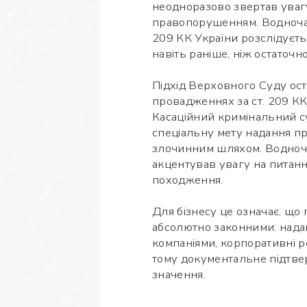
неодноразово звертав увагу
правопорушенням. Водночас 
209 КК України розслідуєт
навіть раніше, ніж остаточн
Підхід Верховного Суду ост
провадженнях за ст. 209 КК
Касаційний кримінальний су
спеціальну мету надання 
злочинним шляхом. Водноча
акцентував увагу на питанн
походження.
Для бізнесу це означає, що 
абсолютно законними: нада
компаніями, корпоративні р
тому документальне підтве
значення.