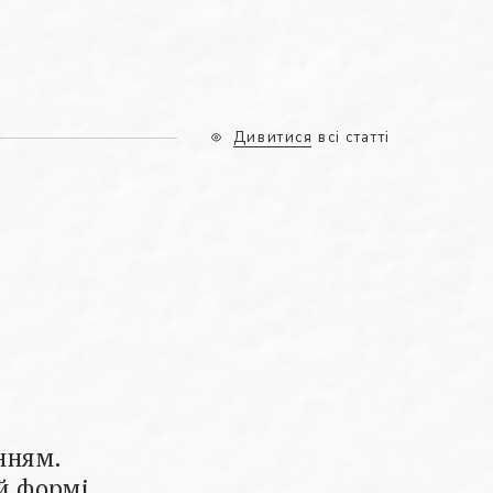
Дивитися всі статті
нням.
ій формі