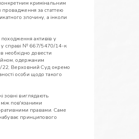
а конкретним кримінальним
и провадження за статтею
катного злочину, а інколи
 походження активів у
у у справі № 667/5470/14-к
ів необхідно довести
айном, одержаним
3/22, Верховний Суд окремо
аності особи щодо такого
кі зовні виглядають
 між пов'язаними
поративними правами. Саме
 набуває принципового