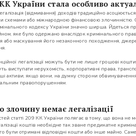
 КК України стала особливо акту
егалізація (відмивання) доходів традиційно асоціюється
 схемами або міжнародною фінансовою злочинністю. 
римінального кодексу України значно ширша. Йдеться п
айном, яке було одержано внаслідок кримінального прав
я або маскування його незаконного походження, джере
ня.
ійної легалізації можуть бути не лише грошові кошти. 
ть виступати нерухомість, корпоративні права, транспор
інші активи, якщо вони, на думку сторони обвинувачення
мінальним правопорушенням.
о злочину немає легалізації
ей статті 209 КК України полягає в тому, що вона не м
алізації коштів необхідне так зване предикатне крим
ого були отримані відповідні кошти або інше майно. Са