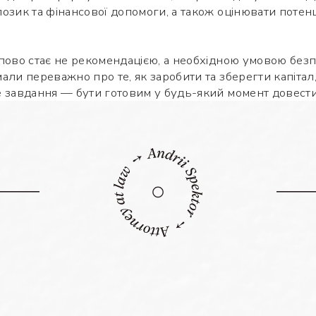
озик та фінансової допомоги, а також оцінювати потен
Яке питання
Символів:
0/240
пово стає не рекомендацією, а необхідною умовою безпе
али переважно про те, як заробити та зберегти капітал,
е завдання — бути готовим у будь-який момент довест
Заповніть потрібні поля