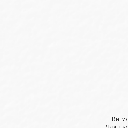
Ви м
Для цьо