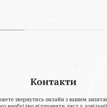
Контакти
ожете звернутись онлайн з вашим запита
го необхідно відправити лист у довільн