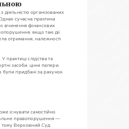
альною
 з діяльністю організованих
Однак сучасна практика
ро вчинення фінансових
опорушення, якщо такі дії
ла отримання, належності
У практиці слідства та
тні засоби, цінні папери,
, були придбані за рахунок
оже існувати самостійно.
інальне правопорушення —
ме тому Верховний Суд