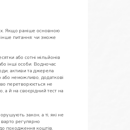
ях. Якщо раніше основною
 інше питання: чи зможе
сятки або сотні мільйонів
бо інші особи. Водночас
оди, активи та джерела
о або неможливо, додаткові
ово перетворюється не
 а й на своєрідний тест на
рушують закон, а ті, які не
 варто регулярно
до походження коштів,