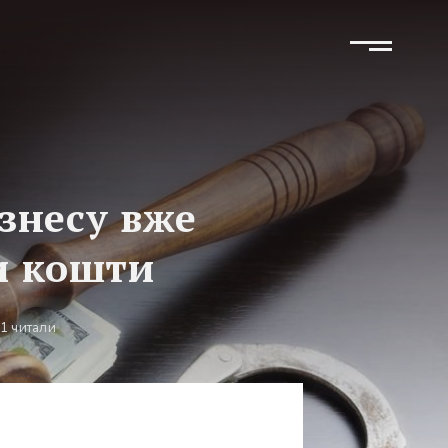
ізнесу вже
и кошти
1 читали