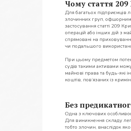
Чому стаття 209
Для багатьох підприємців л
злочинних груп, офшорними
застосування статті 209 К
операцій або інших дій з м
спрямовані на приховуванн
чи подальшого використан
При цьому предметом потенц
судів такими активами можу
майнові права та будь-які 
коштів, пов’язаних із кри
Без предикатног
Одна з ключових особливост
Для виникнення складу лег
тобто злочин, внаслідок як