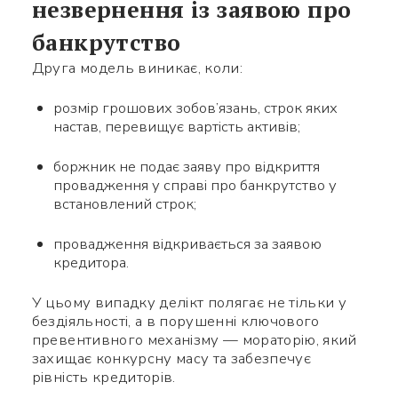
незвернення із заявою про
банкрутство
Друга модель виникає, коли:
Використайте ваш
розмір грошових зобов’язань, строк яких
смартфон щоб вважати QR-
настав, перевищує вартість активів;
code, після чого зможете
боржник не подає заяву про відкриття
додати мене до контактів.
провадження у справі про банкрутство у
встановлений строк;
Ім’я *
провадження відкривається за заявою
кредитора.
Номер телефону *
У цьому випадку делікт полягає не тільки у
бездіяльності, а в порушенні ключового
превентивного механізму — мораторію, який
Яке питання
Символів:
0/240
захищає конкурсну масу та забезпечує
рівність кредиторів.