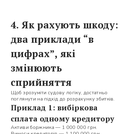
4. Як рахують шкоду:
Заповніть потрібні поля
два приклади “в
цифрах”, які
змінюють
сприйняття
Щоб зрозуміти судову логіку, достатньо
поглянути на підхід до розрахунку збитків.
Приклад 1: вибіркова
сплата одному кредитору
Активи боржника — 1 000 000 грн.
Вимоги кредиторів — 1 100 000 грн.