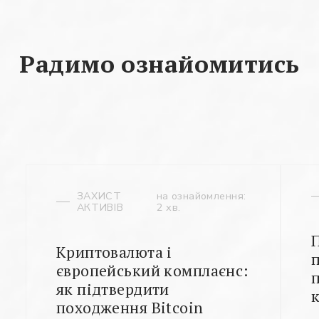
Радимо ознайомитись
ЗАХИСТ
на ознайомлення:
АКТИВІВ
2 хв.
Криптовалюта і
європейський комплаєнс:
як підтвердити
походження Bitcoin