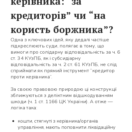
керівника: “за
кредиторів” чи “на
користь боржника”?
Одна з ключових ідей, яку дедалі частіше
підкреслюють суди, полягає в тому, що
вимоги про солідарну відповідальність за ч. 6
ст. 34 КУзПБ, як і субсидіарну
відповідальність за ч. 2 ст. 61 КУзПБ, не слід
сприймати як прямий інструмент “кредитор
проти керівника”.
За своєю правовою природою ці конструкції
зближуються з деліктним відшкодуванням
шкоди (ч. 1 ст. 1166 ЦК України). А отже —
логіка така:
кошти, стягнуті з керівника/органів
управління, мають поповнити ліквідаційну