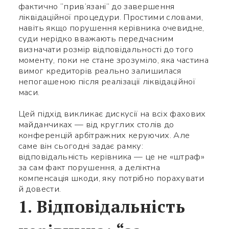
фактично “прив’язані” до завершення
ліквідаційної процедури. Простими словами,
навіть якщо порушення керівника очевидне,
суди нерідко вважають передчасним
визначати розмір відповідальності до того
моменту, поки не стане зрозуміло, яка частина
вимог кредиторів реально залишилася
непогашеною після реалізації ліквідаційної
маси.
Цей підхід викликає дискусії на всіх фахових
майданчиках — від круглих столів до
конференцій арбітражних керуючих. Але
саме він сьогодні задає рамку:
відповідальність керівника — це не «штраф»
за сам факт порушення, а деліктна
компенсація шкоди, яку потрібно порахувати
й довести.
1. Відповідальність