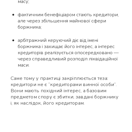
масу;
фактичним бенефіціаром стають кредитори,
але через збільшення майнової сфери
боржника;
арбітражний керуючий діє від імені
боржника і захищає його інтерес, а інтерес
кредиторів реалізується опосередковано —
через справедливий розподіл ліквідаційної
маси.
Саме тому у практиці закріплюється теза:
кредитори не є “кредиторами винної особи”.
Вони мають похідний інтерес, а базовим
предметом спору є збитки, завдані боржнику
і, як наслідок, його кредиторам.