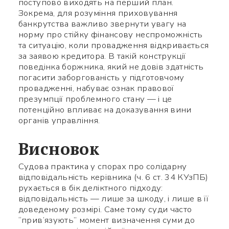
поступово виходять на перший план.
Зокрема, для розуміння приховування
банкрутства важливо звернути увагу на
норму про стійку фінансову неспроможність
та ситуацію, коли провадження відкривається
за заявою кредитора. В такій конструкції
поведінка боржника, який не довів здатність
погасити заборгованість у підготовчому
провадженні, набуває ознак правової
презумпції проблемного стану — і це
потенційно впливає на доказування вини
органів управління.
Висновок
Судова практика у спорах про солідарну
відповідальність керівника (ч. 6 ст. 34 КУзПБ)
рухається в бік деліктного підходу:
відповідальність — лише за шкоду, і лише в її
доведеному розмірі. Саме тому суди часто
“прив’язують” момент визначення суми до