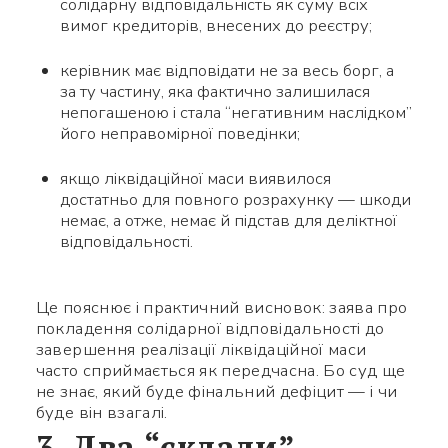
солідарну відповідальність як суму всіх
вимог кредиторів, внесених до реєстру;
керівник має відповідати не за весь борг, а
за ту частину, яка фактично залишилася
непогашеною і стала “негативним наслідком”
його неправомірної поведінки;
якщо ліквідаційної маси виявилося
достатньо для повного розрахунку — шкоди
немає, а отже, немає й підстав для деліктної
відповідальності.
Це пояснює і практичний висновок: заява про
покладення солідарної відповідальності до
завершення реалізації ліквідаційної маси
часто сприймається як передчасна. Бо суд ще
не знає, який буде фінальний дефіцит — і чи
буде він взагалі.
3. Два “склади”