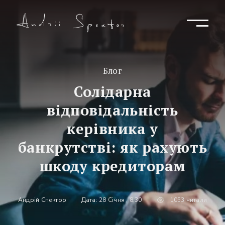
Блог
Солідарна
відповідальність
керівника у
банкрутстві: як рахують
шкоду кредиторам
Андрій Спектор
Дата: 28 Січня , 8:30
1053 читали