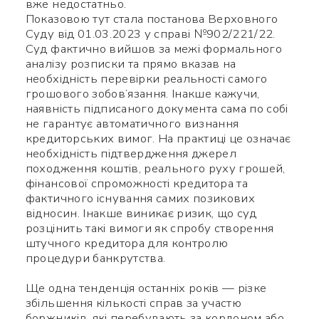
вже недостатньо.
Показовою тут стала постанова Верховного
Суду від 01.03.2023 у справі №902/221/22.
Суд фактично вийшов за межі формального
аналізу розписки та прямо вказав на
необхідність перевірки реальності самого
грошового зобов’язання. Інакше кажучи,
наявність підписаного документа сама по собі
не гарантує автоматичного визнання
кредиторських вимог. На практиці це означає
необхідність підтвердження джерел
походження коштів, реального руху грошей,
фінансової спроможності кредитора та
фактичного існування самих позикових
відносин. Інакше виникає ризик, що суд
розцінить такі вимоги як спробу створення
штучного кредитора для контролю
процедури банкрутства.
Ще одна тенденція останніх років — різке
збільшення кількості справ за участю
боржників, які перебувають за кордоном або