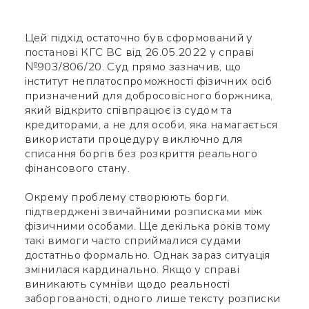
Цей підхід остаточно був сформований у
постанові КГС ВС від 26.05.2022 у справі
№903/806/20. Суд прямо зазначив, що
інститут неплатоспроможності фізичних осіб
призначений для добросовісного боржника,
який відкрито співпрацює із судом та
кредиторами, а не для особи, яка намагається
використати процедуру виключно для
списання боргів без розкриття реального
фінансового стану.
Окрему проблему створюють борги,
підтверджені звичайними розписками між
фізичними особами. Ще декілька років тому
такі вимоги часто сприймалися судами
достатньо формально. Однак зараз ситуація
змінилася кардинально. Якщо у справі
виникають сумніви щодо реальності
заборгованості, одного лише тексту розписки