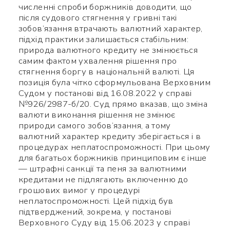
численні спроби боржників доводити, що
Заповніть потрібні поля
після судового стягнення у гривні такі
зобов’язання втрачають валютний характер,
підхід практики залишається стабільним:
природа валютного кредиту не змінюється
самим фактом ухвалення рішення про
стягнення боргу в національній валюті. Ця
позиція була чітко сформульована Верховним
Судом у постанові від 16.08.2022 у справі
№926/2987-б/20. Суд прямо вказав, що зміна
валюти виконання рішення не змінює
природи самого зобов’язання, а тому
валютний характер кредиту зберігається і в
процедурах неплатоспроможності. При цьому
для багатьох боржників принциповим є інше
— штрафні санкції та пеня за валютними
кредитами не підлягають включенню до
грошових вимог у процедурі
неплатоспроможності. Цей підхід був
підтверджений, зокрема, у постанові
Верховного Суду від 15.06.2023 у справі