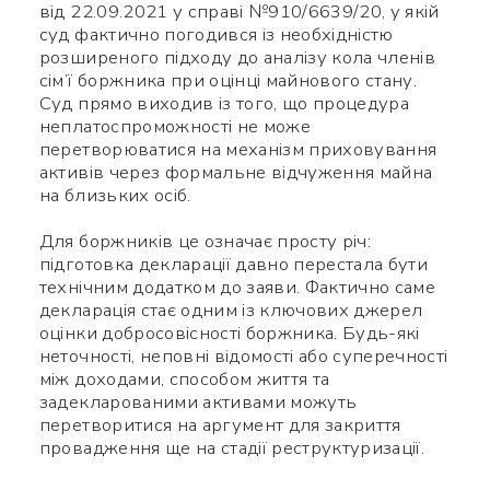
від 22.09.2021 у справі №910/6639/20, у якій
суд фактично погодився із необхідністю
розширеного підходу до аналізу кола членів
сім’ї боржника при оцінці майнового стану.
Суд прямо виходив із того, що процедура
неплатоспроможності не може
перетворюватися на механізм приховування
активів через формальне відчуження майна
на близьких осіб.
Для боржників це означає просту річ:
підготовка декларації давно перестала бути
технічним додатком до заяви. Фактично саме
декларація стає одним із ключових джерел
оцінки добросовісності боржника. Будь-які
неточності, неповні відомості або суперечності
між доходами, способом життя та
задекларованими активами можуть
перетворитися на аргумент для закриття
провадження ще на стадії реструктуризації.