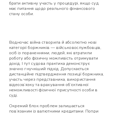
брати активну участь у процедурі, якщо суд
смартфон щоб вважати QR-
має питання щодо реального фінансового
стану особи.
code, після чого зможете
додати мене до контактів.
Ім’я *
Водночас війна створила й абсолютно нові
категорії боржників — військовослужбовців,
осіб із пораненнями, людей, які втратили
Номер телефону *
роботу або фізичну можливість отримувати
дохід. І тут судова практика демонструє
значно гнучкіший підхід. Допускається
Яке питання
Символів:
0/240
дистанційне підтвердження позиції боржника,
участь через представника, використання
відеозв’язку та врахування об’єктивної
неможливості фізичної присутності особи в
суді.
Окремий блок проблем залишається
пов’язаним із валютними кредитами. Попри