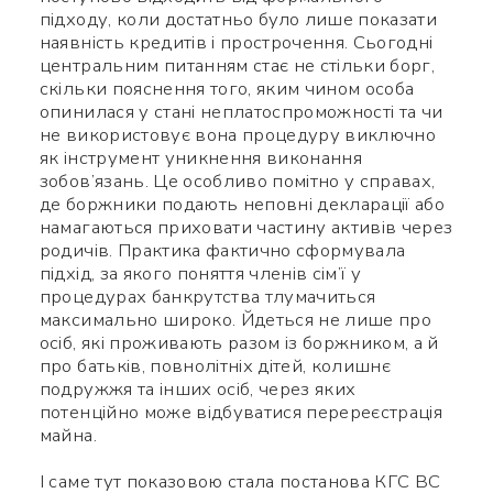
підходу, коли достатньо було лише показати
наявність кредитів і прострочення. Сьогодні
центральним питанням стає не стільки борг,
скільки пояснення того, яким чином особа
опинилася у стані неплатоспроможності та чи
не використовує вона процедуру виключно
як інструмент уникнення виконання
зобов’язань. Це особливо помітно у справах,
де боржники подають неповні декларації або
намагаються приховати частину активів через
родичів. Практика фактично сформувала
підхід, за якого поняття членів сім’ї у
процедурах банкрутства тлумачиться
максимально широко. Йдеться не лише про
осіб, які проживають разом із боржником, а й
про батьків, повнолітніх дітей, колишнє
подружжя та інших осіб, через яких
потенційно може відбуватися перереєстрація
майна.
І саме тут показовою стала постанова КГС ВС