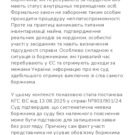
мають статус внутрішньо переміщених осіб.
Формально закон не забороняє таким особам
проходити процедуру неплатоспроможності.
Проте на практиці виникають питання
інвентаризації майна, підтвердження
реальних доходів за кордоном, особистої
участі у засіданнях та навіть визначення
підсудності справи. Особливо складною є
ситуація із боржниками, які тривалий час
перебувають у ЄС та отримують доходи за
межами України, інформацію про які суд
здебільшого отримує виключно зі слів самого
боржника.
У цьому контексті показовою стала постанова
КГС ВС від 13.08.2025 у справі №903/901/24.
Суд підтвердив, що систематична неявка
боржника до суду без належного пояснення
може бути підставою для залишення заяви
без розгляду. Причому сам факт участі
Використайте ваш
представника не усуває обов’язку боржника