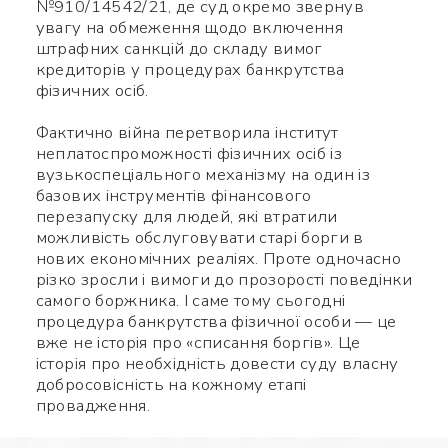
№910/14542/21, де суд окремо звернув
увагу на обмеження щодо включення
штрафних санкцій до складу вимог
кредиторів у процедурах банкрутства
фізичних осіб.
Фактично війна перетворила інститут
неплатоспроможності фізичних осіб із
вузькоспеціального механізму на один із
базових інструментів фінансового
перезапуску для людей, які втратили
можливість обслуговувати старі борги в
нових економічних реаліях. Проте одночасно
різко зросли і вимоги до прозорості поведінки
самого боржника. І саме тому сьогодні
процедура банкрутства фізичної особи — це
вже не історія про «списання боргів». Це
історія про необхідність довести суду власну
добросовісність на кожному етапі
провадження.