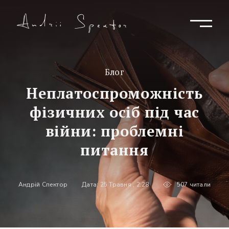
Блог
Неплатоспроможність
фізичних осіб під час
війни: проблемні
питання
Андрій Спектор
Дата: 25 Травня , 2:28
507 читали