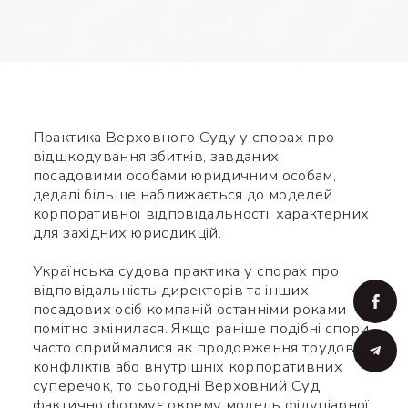
Практика Верховного Суду у спорах про
відшкодування збитків, завданих
посадовими особами юридичним особам,
дедалі більше наближається до моделей
корпоративної відповідальності, характерних
для західних юрисдикцій.
Українська судова практика у спорах про
відповідальність директорів та інших
посадових осіб компаній останніми роками
помітно змінилася. Якщо раніше подібні спори
часто сприймалися як продовження трудових
конфліктів або внутрішніх корпоративних
суперечок, то сьогодні Верховний Суд
фактично формує окрему модель фідуціарної