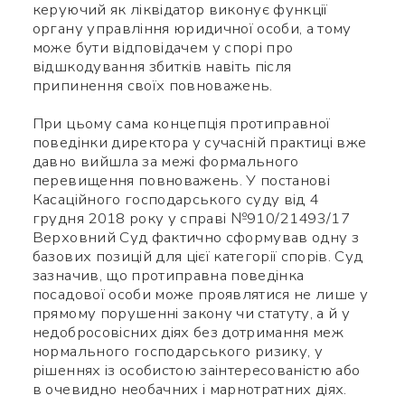
керуючий як ліквідатор виконує функції
органу управління юридичної особи, а тому
може бути відповідачем у спорі про
відшкодування збитків навіть після
припинення своїх повноважень.
При цьому сама концепція протиправної
поведінки директора у сучасній практиці вже
давно вийшла за межі формального
перевищення повноважень. У постанові
Касаційного господарського суду від 4
грудня 2018 року у справі №910/21493/17
Верховний Суд фактично сформував одну з
базових позицій для цієї категорії спорів. Суд
зазначив, що протиправна поведінка
посадової особи може проявлятися не лише у
прямому порушенні закону чи статуту, а й у
недобросовісних діях без дотримання меж
нормального господарського ризику, у
рішеннях із особистою заінтересованістю або
в очевидно необачних і марнотратних діях.