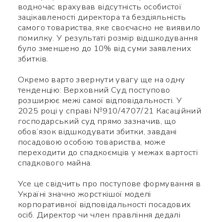
водночас врахував відсутність особистої
зацікавленості директора та бездіяльність
самого товариства, яке своєчасно не виявило
помилку. У результаті розмір відшкодування
було зменшено до 10% від суми заявлених
збитків.
Окремо варто звернути увагу ще на одну
тенденцію: Верховний Суд поступово
розширює межі самої відповідальності. У
2025 році у справі №910/4707/21 Касаційний
господарський суд прямо зазначив, що
обов’язок відшкодувати збитки, завдані
посадовою особою товариства, може
переходити до спадкоємців у межах вартості
спадкового майна.
Усе це свідчить про поступове формування в
Україні значно жорсткішої моделі
корпоративної відповідальності посадових
осіб. Директор чи член правління дедалі