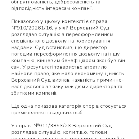
обґрунтованість, добросовісність та
відповідність інтересам компанії.
Показовою у цьому контексті є справа
№910/20261/16, у якій Верховний Суд
розглядав ситуацію з переоформленням
спеціального дозволу на користування
надрами. Суд встановив, що директор
погодив переоформлення дозволу на іншу
компанію, кінцевим бенефіціаром якої був він
сам. У результаті товариство втратило
майнове право, яке мало економічну цінність.
Верховний Суд визнав наявність причинно-
наслідкового зв’язку між діями директора та
збитками компанії.
Ще одна показова категорія спорів стосується
преміювання посадових осіб.
У справі №911/3853/23 Верховний Суд
розглядав ситуацію, коли т.в.о. голови
правління видав наказ про виплату премій на