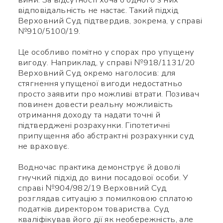
відповідальність не настає. Такий підхід
Верховний Суд підтвердив, зокрема, у справі
Номер телефону *
№910/5100/19.
Це особливо помітно у спорах про упущену
Яке питання
Символів:
0/240
вигоду. Наприклад, у справі №918/1131/20
Верховний Суд окремо наголосив: для
стягнення упущеної вигоди недостатньо
просто заявити про можливі втрати. Позивач
повинен довести реальну можливість
отримання доходу та надати точні й
підтверджені розрахунки. Гіпотетичні
припущення або абстрактні розрахунки суд
не враховує.
Заповніть потрібні поля
Водночас практика демонструє й доволі
гнучкий підхід до вини посадової особи. У
справі №904/982/19 Верховний Суд
розглядав ситуацію з помилковою сплатою
податків директором товариства. Суд
кваліфікував його дії як необережність, але