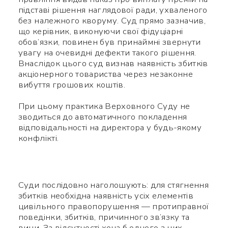
підставі рішення наглядової ради, ухваленого
без належного кворуму. Суд прямо зазначив,
що керівник, виконуючи свої фідуціарні
обов’язки, повинен був принаймні звернути
увагу на очевидні дефекти такого рішення.
Внаслідок цього суд визнав наявність збитків
акціонерного товариства через незаконне
вибуття грошових коштів.
При цьому практика Верховного Суду не
зводиться до автоматичного покладення
відповідальності на директора у будь-якому
Використайте ваш
конфлікті.
смартфон щоб вважати QR-
code, після чого зможете
Суди послідовно наголошують: для стягнення
додати мене до контактів.
збитків необхідна наявність усіх елементів
цивільного правопорушення — протиправної
поведінки, збитків, причинного зв’язку та
Ім’я *
вини. За відсутності хоча б одного з них