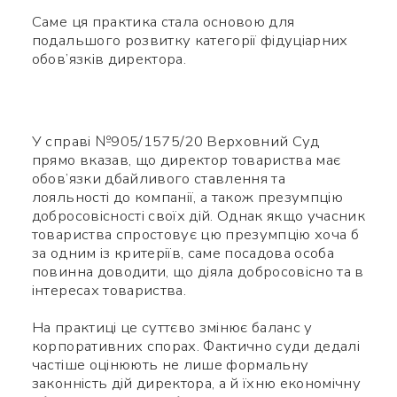
Саме ця практика стала основою для
подальшого розвитку категорії фідуціарних
обов’язків директора.
У справі №905/1575/20 Верховний Суд
прямо вказав, що директор товариства має
обов’язки дбайливого ставлення та
лояльності до компанії, а також презумпцію
добросовісності своїх дій. Однак якщо учасник
товариства спростовує цю презумпцію хоча б
за одним із критеріїв, саме посадова особа
повинна доводити, що діяла добросовісно та в
інтересах товариства.
На практиці це суттєво змінює баланс у
корпоративних спорах. Фактично суди дедалі
частіше оцінюють не лише формальну
законність дій директора, а й їхню економічну