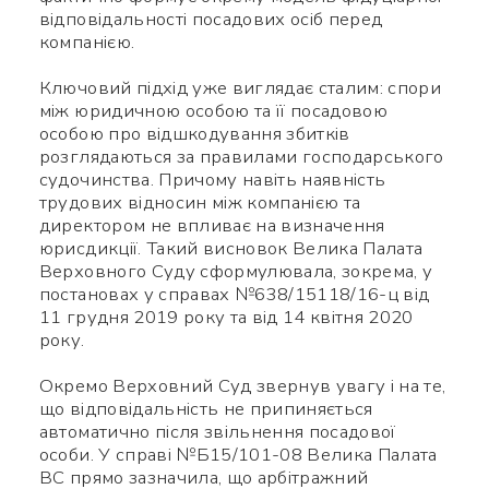
відповідальності посадових осіб перед
компанією.
Ключовий підхід уже виглядає сталим: спори
між юридичною особою та її посадовою
особою про відшкодування збитків
розглядаються за правилами господарського
судочинства. Причому навіть наявність
трудових відносин між компанією та
директором не впливає на визначення
юрисдикції. Такий висновок Велика Палата
Верховного Суду сформулювала, зокрема, у
постановах у справах №638/15118/16-ц від
11 грудня 2019 року та від 14 квітня 2020
року.
Окремо Верховний Суд звернув увагу і на те,
що відповідальність не припиняється
автоматично після звільнення посадової
особи. У справі №Б15/101-08 Велика Палата
ВС прямо зазначила, що арбітражний