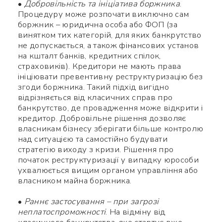
•
Добровільність та ініціатива боржника
.
Процедуру може розпочати виключно сам
боржник – юридична особа або ФОП (за
винятком тих категорій, для яких банкрутство
не допускається, а також фінансових установ
на кшталт банків, кредитних спілок,
страховиків). Кредитори не мають права
ініціювати превентивну реструктуризацію без
згоди боржника. Такий підхід вигідно
відрізняється від класичних справ про
банкрутство, де провадження може відкрити і
кредитор. Добровільне рішення дозволяє
власникам бізнесу зберігати більше контролю
над ситуацією та самостійно будувати
стратегію виходу з кризи. Рішення про
початок реструктуризації у випадку юрособи
ухвалюється вищим органом управління або
власником майна боржника.
•
Раннє застосування – при загрозі
неплатоспроможності
. На відміну від