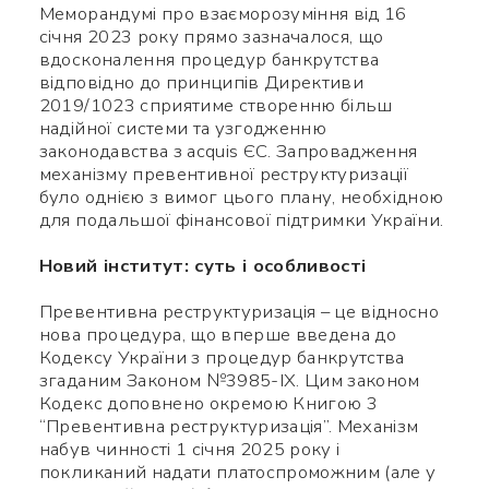
Меморандумі про взаєморозуміння від 16
січня 2023 року прямо зазначалося, що
вдосконалення процедур банкрутства
відповідно до принципів Директиви
2019/1023 сприятиме створенню більш
надійної системи та узгодженню
законодавства з acquis ЄС. Запровадження
механізму превентивної реструктуризації
було однією з вимог цього плану, необхідною
для подальшої фінансової підтримки України.
Новий інститут: суть і особливості
Превентивна реструктуризація – це відносно
нова процедура, що вперше введена до
Кодексу України з процедур банкрутства
згаданим Законом №3985-IX. Цим законом
Кодекс доповнено окремою Книгою 3
“Превентивна реструктуризація”. Механізм
набув чинності 1 січня 2025 року і
покликаний надати платоспроможним (але у