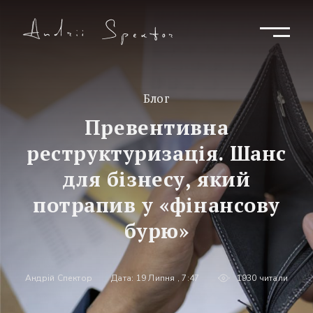
Блог
Превентивна
реструктуризація. Шанс
для бізнесу, який
потрапив у «фінансову
бурю»
Андрій Спектор
Дата: 19 Липня , 7:47
1930 читали