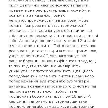
класичного банкрутства, яке стартує вже
після фактичної неспроможності платити,
превентивна реструктуризація може бути
розпочата за наявності ознак
неплатоспроможності чи її загрози. Нове
поняття “загроза неплатоспроможності”
визначає стан, коли існують обставини, що
свідчать про неможливість виконати грошові
зобов’язання упродовж наступних 12 місяців
в установлені терміни. Тобто закон стимулює
реагувати до того, як криза стане критичною,
у дусі директиви ЄС, яка наголошує: що
раніше боржник виявить фінансові труднощі
та почне діяти, то більша ймовірність
уникнути неплатоспроможності. Для цього
передбачено й елементи системи раннього
попередження: аудитори або бухгалтери,
виявивши ознаки загрозливого фінстану під
час складання звітності, зобов’язані
повідомити боржника протягом 10 днів. А
керівник підприємства, отримавши таке
повідомлення або сам зафіксувавши ознаки