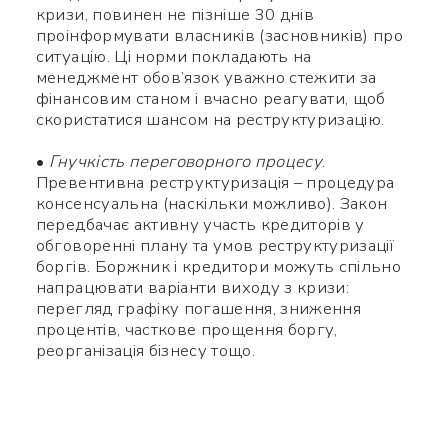
кризи, повинен не пізніше 30 днів
проінформувати власників (засновників) про
ситуацію. Ці норми покладають на
менеджмент обов’язок уважно стежити за
фінансовим станом і вчасно реагувати, щоб
скористатися шансом на реструктуризацію.
•
Гнучкість переговорного процесу
.
Превентивна реструктуризація – процедура
консенсуальна (наскільки можливо). Закон
передбачає активну участь кредиторів у
обговоренні плану та умов реструктуризації
боргів. Боржник і кредитори можуть спільно
напрацювати варіанти виходу з кризи:
перегляд графіку погашення, зниження
процентів, часткове прощення боргу,
реорганізація бізнесу тощо.
Використайте ваш
смартфон щоб вважати QR-