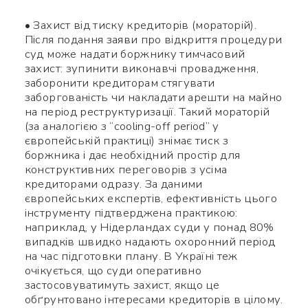
code, після чого зможете
• Захист від тиску кредиторів (мораторій).
Після подання заяви про відкриття процедури
додати мене до контактів.
суд може надати боржнику тимчасовий
захист: зупинити виконавчі провадження,
Ім’я *
заборонити кредиторам стягувати
заборгованість чи накладати арешти на майно
на період реструктуризації. Такий мораторій
(за аналогією з “cooling-off period” у
Номер телефону *
європейській практиці) знімає тиск з
боржника і дає необхідний простір для
конструктивних переговорів з усіма
Яке питання
Символів:
0/240
кредиторами одразу. За даними
європейських експертів, ефективність цього
інструменту підтверджена практикою:
наприклад, у Нідерландах суди у понад 80%
випадків швидко надають охоронний період
на час підготовки плану. В Україні теж
очікується, що суди оперативно
застосовуватимуть захист, якщо це
обґрунтовано інтересами кредиторів в цілому.
Заповніть потрібні поля