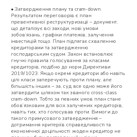
• Затвердження плану та cram-down.
Результатом переговорів є план
превентивної реструктуризації – документ,
що деталізує всі заходи, нові умови
зобов’язань, графіки платежів, залучення
інвестицій тощо. План підлягає схваленню
кредиторами та затвердженню
господарським судом. Закон встановлює
гнучкі правила голосування за класами
кредиторів, подібно до норм Директиви
2019/1023. Якщо окремі кредитори або навіть
цілі класи заперечують проти плану, але
більшість інших – за, суд все одно може його
затвердити шляхом так званого cross-class
cram-down. Тобто за певних умов план стане
обов’язковим для всіх залучених кредиторів,
навіть тих, хто голосував проти. Вимоги до
такого примусового затвердження –
дотримання критеріїв справедливості та
економічної доцільності: жоден кредитор не