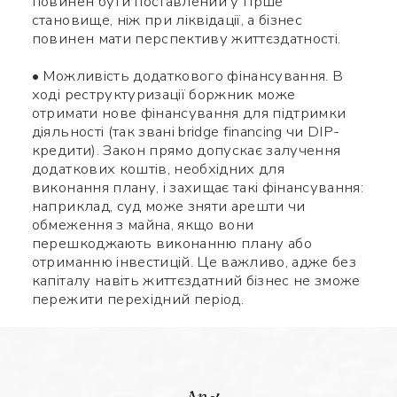
повинен бути поставлений у гірше
становище, ніж при ліквідації, а бізнес
повинен мати перспективу життєздатності.
• Можливість додаткового фінансування. В
ході реструктуризації боржник може
отримати нове фінансування для підтримки
діяльності (так звані bridge financing чи DIP-
кредити). Закон прямо допускає залучення
додаткових коштів, необхідних для
виконання плану, і захищає такі фінансування:
наприклад, суд може зняти арешти чи
обмеження з майна, якщо вони
перешкоджають виконанню плану або
отриманню інвестицій. Це важливо, адже без
капіталу навіть життєздатний бізнес не зможе
пережити перехідний період.