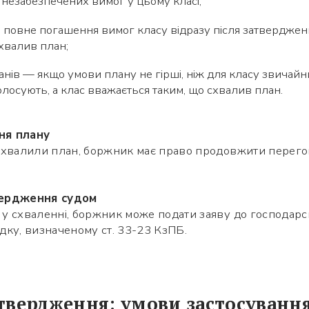
и незабезпечених вимог у цьому класі;
повне погашення вимог класу відразу після затвердження
хвалив план;
анів — якщо умови плану не гірші, ніж для класу звичай
олосують, а клас вважається таким, що схвалив план.
ня плану
схвалили план, боржник має право продовжити перего
вердження судом
у схваленні, боржник може подати заяву до господарс
дку, визначеному ст. 33-23 КзПБ.
атвердження: умови застосуванн