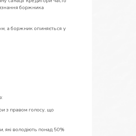
ну санації кредитори часто
визнання боржника
м, а боржник опиняється у
в:
ри з правом голосу, що
;
и, які володіють понад 50%