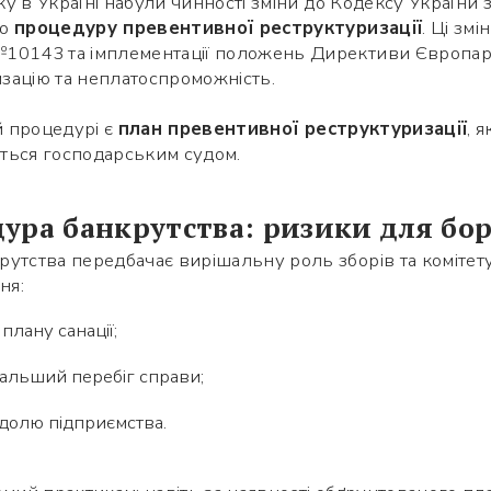
оку в Україні набули чинності зміни до Кодексу України
но
процедуру превентивної реструктуризації
. Ці зм
№10143 та імплементації положень Директиви Європар
зацію та неплатоспроможність.
 процедурі є
план превентивної реструктуризації
, 
ться господарським судом.
ура банкрутства: ризики для бо
утства передбачає вирішальну роль зборів та комітет
ня:
плану санації;
альший перебіг справи;
 долю підприємства.