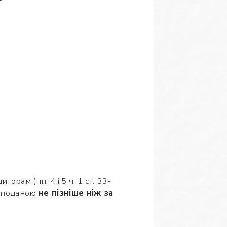
рам (пп. 4 і 5 ч. 1 ст. 33-
, поданою
не пізніше ніж за