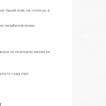
, такий клас не голосує, а
них незабезпечених
вори та повторно винести
ького суду про
я