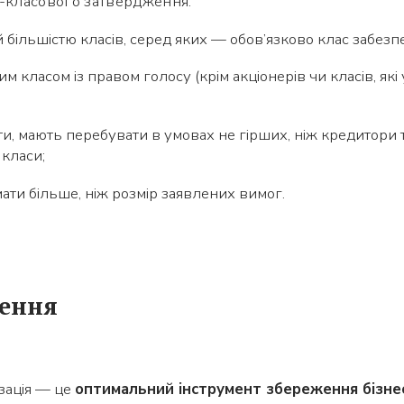
с-класового затвердження:
 більшістю класів, серед яких — обов’язково клас забезп
Яке питання
Символів:
0/240
им класом із правом голосу (крім акціонерів чи класів, які 
и, мають перебувати в умовах не гірших, ніж кредитори т
класи;
ати більше, ніж розмір заявлених вимог.
Заповніть потрібні поля
ення
зація — це
оптимальний інструмент збереження бізне