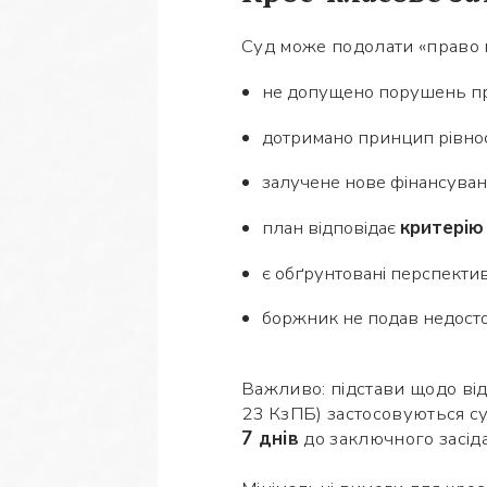
Суд може подолати «право в
не допущено порушень при
дотримано принцип рівност
залучене нове фінансуванн
план відповідає
критерію
є обґрунтовані перспекти
боржник не подав недостов
Важливо: підстави щодо відс
23 КзПБ) застосовуються с
7 днів
до заключного засід