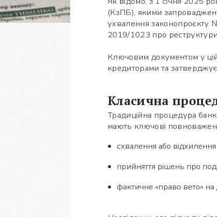
Як відомо, з 1 січня 2025 р
(КзПБ), якими запровадже
ухвалення законопроєкту 
2019/1023 про реструктури
Ключовим документом у цій
кредиторами та затверджує
Класична процед
Традиційна процедура банкр
мають ключові повноважен
схвалення або відхилення 
прийняття рішень про под
фактичне «право вето» на