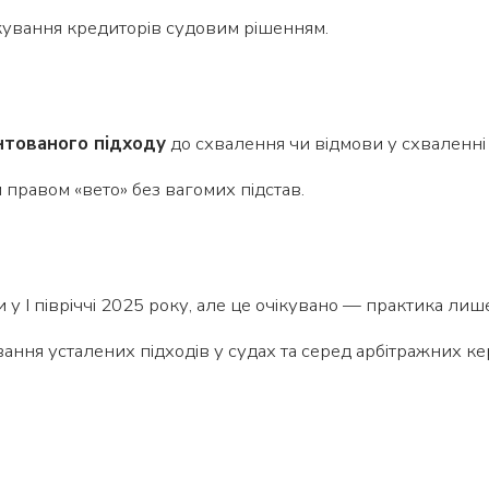
ування кредиторів судовим рішенням.
нтованого підходу
до схвалення чи відмови у схваленні
правом «вето» без вагомих підстав.
и у І півріччі 2025 року, але це очікувано — практика ли
ання усталених підходів у судах та серед арбітражних к