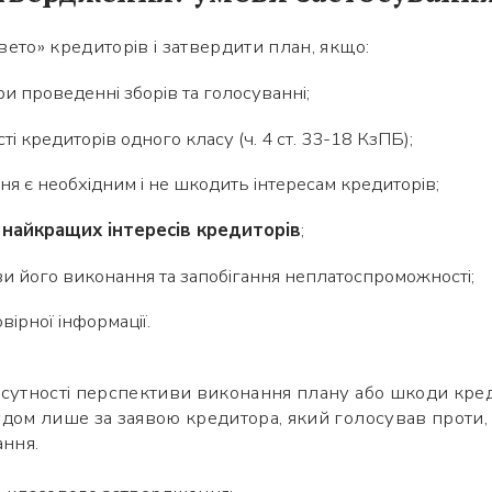
ето» кредиторів і затвердити план, якщо:
 проведенні зборів та голосуванні;
і кредиторів одного класу (ч. 4 ст. 33-18 КзПБ);
я є необхідним і не шкодить інтересам кредиторів;
 найкращих інтересів кредиторів
;
ви його виконання та запобігання неплатоспроможності;
Використайте ваш смартфон щоб
ірної інформації.
вважати QR-code, після чого зможете
додати мене до контактів.
утності перспективи виконання плану або шкоди кредито
удом лише за заявою кредитора, який голосував проти
Ім’я *
ання.
Номер телефону *