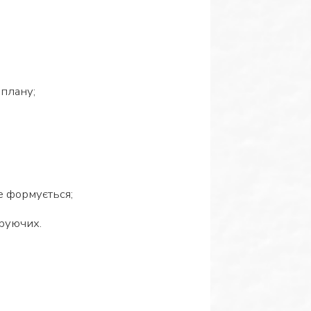
 плану;
ше формується;
еруючих.