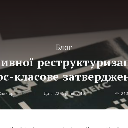
Блог
ивної реструктуризац
ос-класове затвердже
Спектор
Дата: 22 Серпня , 7:40
243