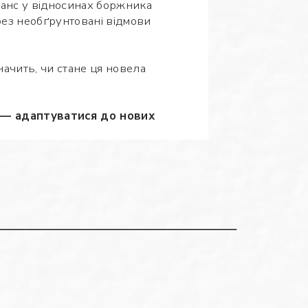
анс у відносинах боржника
ерез необґрунтовані відмови
ачить, чи стане ця новела
 — адаптуватися до нових