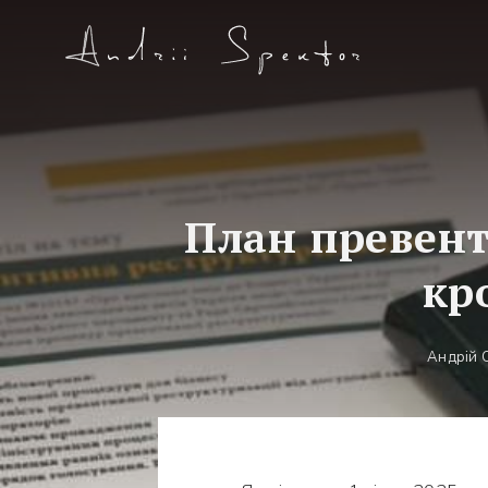
План превент
кр
Андрій 