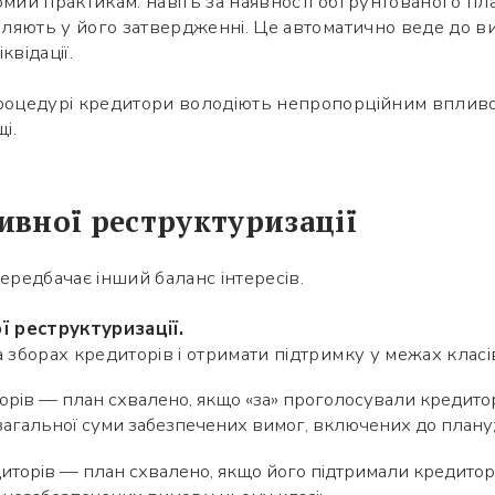
омий практикам: навіть за наявності обґрунтованого пла
овляють у його затвердженні. Це автоматично веде до 
квідації.
процедурі кредитори володіють непропорційним впливо
і.
ивної реструктуризації
редбачає інший баланс інтересів.
 реструктуризації.
 зборах кредиторів і отримати підтримку у межах класі
орів — план схвалено, якщо «за» проголосували кредито
 загальної суми забезпечених вимог, включених до плану
иторів — план схвалено, якщо його підтримали кредитор