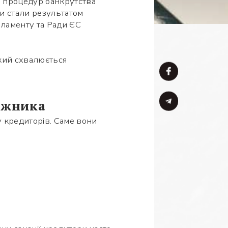
 з процедур банкрутства
іни стали результатом
ламенту та Ради ЄС
який схвалюється
ржника
у кредиторів. Саме вони