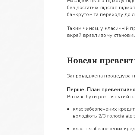
Наслідок цього підходу від
без достатніх підстав відм
банкрутом та переходу до лі
Таким чином, у класичній 
вкрай вразливому становищ
Новели превент
Запроваджена процедура пе
Перше. План превентивної
Він має бути розглянутий на
клас забезпечених кредит
володіють 2/3 голосів від
клас незабезпечених кред