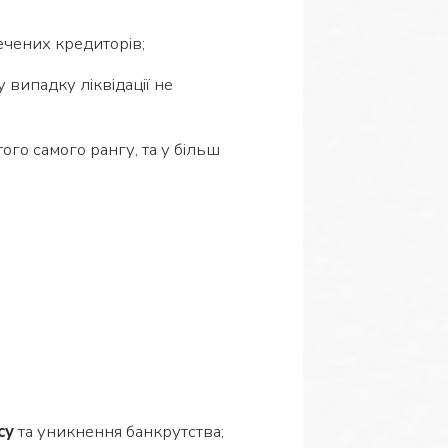
ечених кредиторів;
у випадку ліквідації не
ого самого рангу, та у більш
су
та уникнення банкрутства;