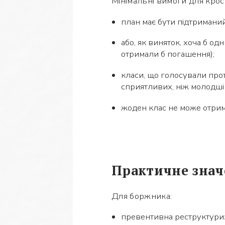
Мінімальні вимоги для кро
план має бути підтриманий
або, як виняток, хоча б одн
отримали б погашення);
класи, що голосували прот
сприятливих, ніж молодші 
жоден клас не може отрим
Практичне знач
Для боржника:
превентивна реструктури