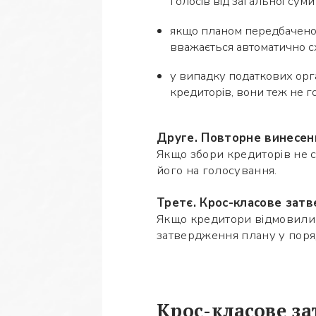
голосів від загальної сум
якщо планом передбачено 
вважається автоматично с
у випадку податкових орг
кредиторів, вони теж не г
Друге. Повторне винесен
Якщо збори кредиторів не 
його на голосування.
Третє. Крос-класове зат
Якщо кредитори відмовили 
затвердження плану у поря
Крос-класове з