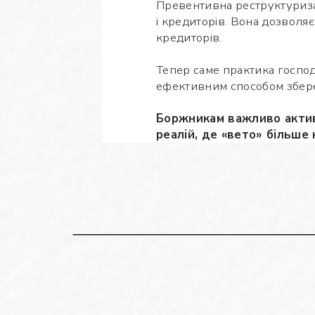
Превентивна реструктуриза
і кредиторів. Вона дозволя
кредиторів.
Тепер саме практика господ
ефективним способом збере
Боржникам важливо актив
реалій, де «вето» більше