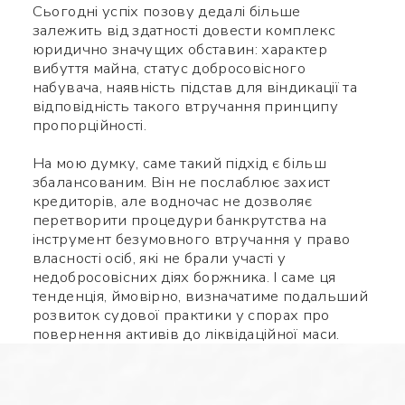
Сьогодні успіх позову дедалі більше
залежить від здатності довести комплекс
юридично значущих обставин: характер
вибуття майна, статус добросовісного
набувача, наявність підстав для віндикації та
відповідність такого втручання принципу
пропорційності.
На мою думку, саме такий підхід є більш
збалансованим. Він не послаблює захист
кредиторів, але водночас не дозволяє
перетворити процедури банкрутства на
інструмент безумовного втручання у право
власності осіб, які не брали участі у
недобросовісних діях боржника. І саме ця
тенденція, ймовірно, визначатиме подальший
розвиток судової практики у спорах про
повернення активів до ліквідаційної маси.