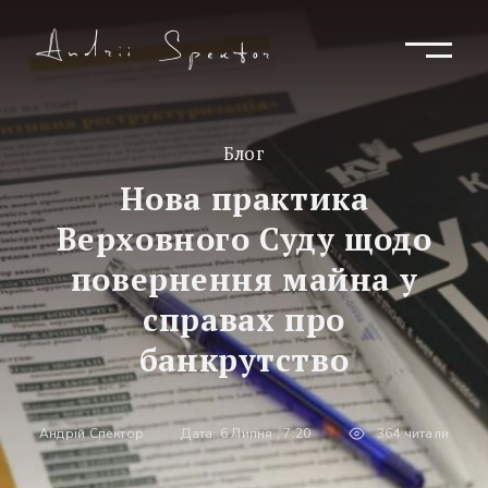
Блог
Нова практика
Верховного Суду щодо
повернення майна у
справах про
банкрутство
Андрій Спектор
Дата: 6 Липня , 7:20
364 читали