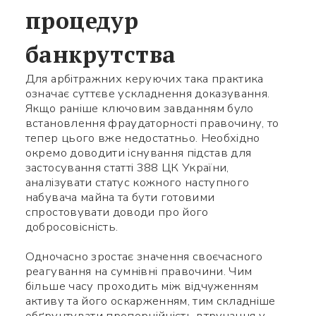
процедур
Яке питання
Символів:
0/240
банкрутства
Для арбітражних керуючих така практика
означає суттєве ускладнення доказування.
Якщо раніше ключовим завданням було
встановлення фраудаторності правочину, то
тепер цього вже недостатньо. Необхідно
окремо доводити існування підстав для
Заповніть потрібні поля
застосування статті 388 ЦК України,
аналізувати статус кожного наступного
набувача майна та бути готовими
спростовувати доводи про його
добросовісність.
Одночасно зростає значення своєчасного
реагування на сумнівні правочини. Чим
більше часу проходить між відчуженням
активу та його оскарженням, тим складніше
обґрунтувати пропорційність втручання у