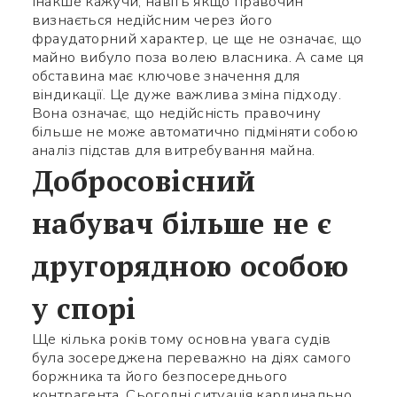
Інакше кажучи, навіть якщо правочин
визнається недійсним через його
фраудаторний характер, це ще не означає, що
майно вибуло поза волею власника. А саме ця
обставина має ключове значення для
віндикації. Це дуже важлива зміна підходу.
Вона означає, що недійсність правочину
більше не може автоматично підміняти собою
аналіз підстав для витребування майна.
Добросовісний
набувач більше не є
другорядною особою
у спорі
Ще кілька років тому основна увага судів
була зосереджена переважно на діях самого
боржника та його безпосереднього
контрагента. Сьогодні ситуація кардинально