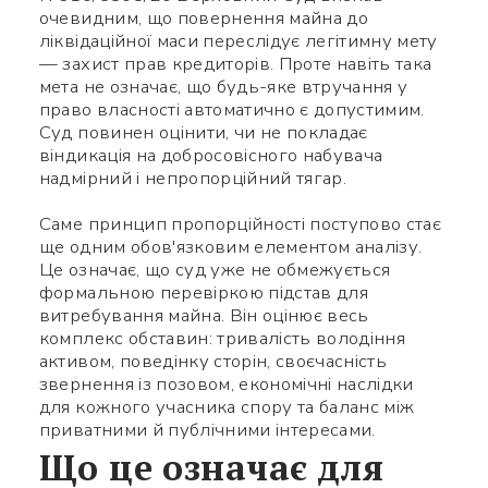
очевидним, що повернення майна до
ліквідаційної маси переслідує легітимну мету
— захист прав кредиторів. Проте навіть така
мета не означає, що будь-яке втручання у
право власності автоматично є допустимим.
Суд повинен оцінити, чи не покладає
віндикація на добросовісного набувача
надмірний і непропорційний тягар.
Використайте ваш
Саме принцип пропорційності поступово стає
смартфон щоб вважати QR-
ще одним обов'язковим елементом аналізу.
Це означає, що суд уже не обмежується
code, після чого зможете
формальною перевіркою підстав для
витребування майна. Він оцінює весь
додати мене до контактів.
комплекс обставин: тривалість володіння
активом, поведінку сторін, своєчасність
Ім’я *
звернення із позовом, економічні наслідки
для кожного учасника спору та баланс між
приватними й публічними інтересами.
Номер телефону *
Що це означає для