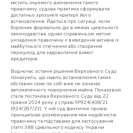
містить окремого визначення такого
правочину, судова практика сформувала
достатньо зрозумілі критерії його
встановлення. Йдеться про ситуації, коли
боржник формально діє в межах цивільного
законодавства, однак справжньою метою
укладення правочину є виведення активів із
майбутнього стягнення або створення
перешкод для задоволення вимог
кредиторів.
Водночас останні рішення Верховного Суду
показують, що навіть встановлення таких
обставин саме по собі вже не означає
автоматичного повернення майна. Показовою
стала постанова Верховного Суду від 22
травня 2024 року у справі №924/408/21
(924/287/23). У ній суд фактично провів
принципове розмежування між недійсністю
правочину та підставами для застосування
статті 388 Цивільного кодексу України.