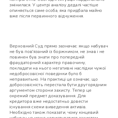
змінилася. У центрі аналізу дедалі частіше
опиняється саме особа, яка придбала майно
вже після первинного відчуження.
Верховний Суд прямо зазначає: якщо набувач
не був пов'язаний із боржником, не знав і не
повинен був знати про попередній
фраудаторний характер правочину,
покладати на нього негативні наслідки чужої
недобросовісної поведінки було б
неправильно. На практиці це означає, що
добросовісність перестала бути другорядним
аргументом сторони захисту. Тепер це
окремий предмет доказування. Для
кредитора вже недостатньо довести
існування схеми виведення активів.
Необхідно також показати, чому кінцевий
набувач не може користуватися захистом,