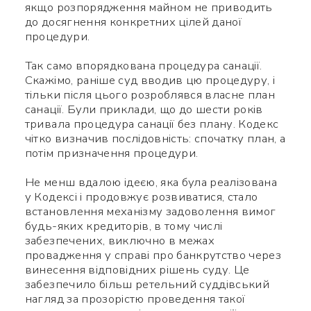
якщо розпорядження майном не приводить
до досягнення конкретних цілей даної
процедури.
Так само впорядкована процедура санації.
Скажімо, раніше суд вводив цю процедуру, і
тільки після цього розроблявся власне план
санації. Були приклади, що до шести років
тривала процедура санації без плану. Кодекс
чітко визначив послідовність: спочатку план, а
потім призначення процедури.
Не менш вдалою ідеєю, яка була реалізована
у Кодексі і продовжує розвиватися, стало
встановлення механізму задоволення вимог
будь-яких кредиторів, в тому числі
забезпечених, виключно в межах
провадження у справі про банкрутство через
винесення відповідних рішень суду. Це
забезпечило більш ретельний суддівський
нагляд за прозорістю проведення такої