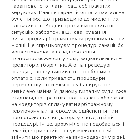
гарантованої оплати праці арбітражних
керуючих. Раніше гарантій оплати взагалі не
було ніяких, що призводило до численних
зловживань. Кодекс трохи виправив цю
ситуацію, забезпечивши авансування
винагороди арбітражному керуючому на три
місяці. Це спрацьовує у процедурі санації, бо
вона спрямована на відновлення
платоспроможності, у чому зацікавлені всі – і
Використайте ваш
кредитори, і боржник. А от в процедурі
ліквідації знову виникають проблеми з
смартфон щоб вважати QR-
оплатою, коли тривалість процедури
перебільшує три місяці, а у банкрута не
code, після чого зможете
знайдено майна. У даному випадку суди, вже
додати мене до контактів.
є відповідна практика, покладають обов’язок
на кредиторів сплачувати арбітражному
керуючому винагороду за здійснення ним
Ім’я *
повноважень ліквідатора у ліквідаційній
процедурі. Їм це, зрозуміло, не подобається, і
вже йде тривалий пошук можливостей
Номер телефону *
змінити цю практику на законодавчому рівні.