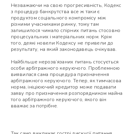
Незважаючи на свою прогресивність, Кодекс
з процедур банкрутства все ж таки є
продуктом соціального компромісу між
різними учасниками ринку, тому там
залишилося чимало спірних питань стосовно
процесуальних і матеріальних норм. Крім
того, деякі новели Кодексу не привели до
результату, на який законодавець очікував.
Найбільше нерозв’язаних питань стосується
особи арбітражного керуючого. Проблемною
виявилася сама процедура призначення
арбітражного керуючого. Тепер, як тимчасова
норма, ініціюючий кредитор може подавати
заяву про призначення розпорядником майна
того арбітражного керуючого, якого він
вважає за потрібне.
Так само викликає гострі дискусії питання