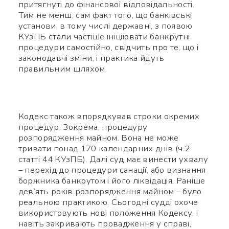
притягнуті до фінансової відповідальності.
Тим не менш, сам факт того, що банківські
установи, в тому числі державні, з появою
КУзПБ стали частіше ініціювати банкрутні
процедури самостійно, свідчить про те, що і
законодавчі зміни, і практика йдуть
правильним шляхом.
Кодекс також впорядкував строки окремих
процедур. Зокрема, процедуру
розпорядження майном. Вона не може
тривати понад 170 календарних днів (ч.2
статті 44 КУзПБ). Далі суд має винести ухвалу
– перехід до процедури санації, або визнання
боржника банкрутом і його ліквідація. Раніше
дев’ять років розпорядження майном – було
реальною практикою. Сьогодні судді охоче
використовують нові положення Кодексу, і
навіть закривають провадження у справі,