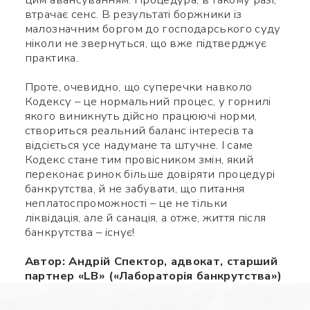
втрачає сенс. В результаті боржники із
малозначним боргом до господарського суду
ніколи не звернуться, що вже підтверджує
практика.
Проте, очевидно, що суперечки навколо
Кодексу – це нормальний процес, у горнилі
якого виникнуть дійсно працюючі норми,
створиться реальний баланс інтересів та
відсіється усе надумане та штучне. І саме
Кодекс стане тим провісником змін, який
переконає ринок більше довіряти процедурі
банкрутства, й не забувати, що питання
неплатоспроможності – це не тільки
ліквідація, але й санація, а отже, життя після
банкрутства – існує!
Автор: Андрій Спектор, адвокат, старший
партнер «LB» («Лабораторія банкрутства»)