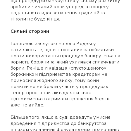
що процедури банкрутства у своєму розвитку
зробили чималий крок уперед, а процесу
подальшого вдосконалення традиційно
ніколи не буде кінця.
Сильні сторони
Головною заслугою нового Кодексу
називають те, що він поставив запобіжники
проти використання процедур банкрутства на
користь боржника, який ухилявся сплачувати
борги. Раніше ліквідація «спустошеного»
боржником підприємства кредиторам не
приносила жодного зиску, тому вони
практично не брали участь у процедурах.
Тепер просто так ліквідувати своє
підприємство і отримати прощення боргів
вже не вийде.
Більше того, якщо в суді доведуть умисне
доведення підприємства до банкрутства
шляхом укладення фраудаторних правочинів