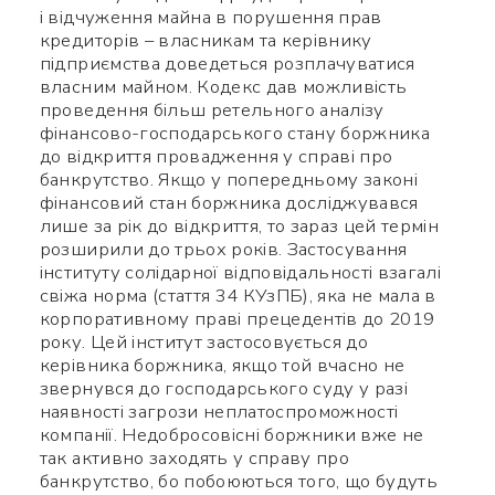
і відчуження майна в порушення прав
кредиторів – власникам та керівнику
підприємства доведеться розплачуватися
власним майном. Кодекс дав можливість
проведення більш ретельного аналізу
фінансово-господарського стану боржника
до відкриття провадження у справі про
банкрутство. Якщо у попередньому законі
фінансовий стан боржника досліджувався
лише за рік до відкриття, то зараз цей термін
розширили до трьох років. Застосування
інституту солідарної відповідальності взагалі
свіжа норма (стаття 34 КУзПБ), яка не мала в
корпоративному праві прецедентів до 2019
року. Цей інститут застосовується до
керівника боржника, якщо той вчасно не
звернувся до господарського суду у разі
наявності загрози неплатоспроможності
компанії. Недобросовісні боржники вже не
так активно заходять у справу про
банкрутство, бо побоюються того, що будуть