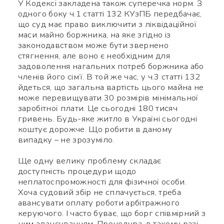
У Кодексі закладена також суперечка норм. З
одного боку ч.1 статті 132 КУзПБ передбачає,
що суд має право виключити з ліквідаційної
маси майно боржника, на яке згідно із
законодавством може бути звернено
стягнення, але воно є необхідним для
задоволення нагальних потреб боржника або
членів його сім’ї. В той же час, у ч.3 статті 132
йдеться, що загальна вартість цього майна не
може перевищувати 30 розмірів мінімальної
заробітної плати. Це сьогодні 180 тисяч
гривень. Будь-яке житло в Україні сьогодні
коштує дорожче. Що робити в даному
випадку – не зрозуміло.
Ще одну велику проблему складає
доступність процедури щодо
неплатоспроможності для фізичної особи.
Хоча судовий збір не сплачується, треба
авансувати оплату роботи арбітражного
керуючого. І часто буває, що борг співмірний з
цим авансуванням. Процедура, в такому разі,