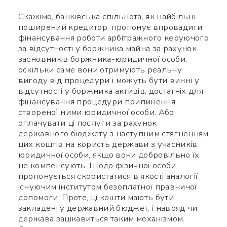
Скажімо, банківська спільнота, як найбільш
Яке питання
поширений кредитор, пропонує впровадити
Символів:
0/240
фінансування роботи арбітражного керуючого
за відсутності у боржника майна за рахунок
засновників боржника-юридичної особи,
оскільки саме вони отримують реальну
вигоду від процедури і можуть бути винні у
відсутності у боржника активів, достатніх для
фінансування процедури припинення
створеної ними юридичної особи. Або
Заповніть потрібні поля
оплачувати ці послуги за рахунок
державного бюджету з наступним стягненням
цих коштів на користь держави з учасників
юридичної особи, якщо вони добровільно їх
не компенсують. Щодо фізичної особи
пропонується скористатися в якості аналогії
існуючим інститутом безоплатної правничої
допомоги. Проте, ці кошти мають бути
закладені у державний бюджет, і навряд чи
держава зацікавиться таким механізмом.