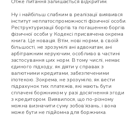
Отже питання залишається відкритим.
Ну і найбільш слабким в реалізації виявився
інститут неплатоспроможності фізичної особи.
Реструктуризації боргів та погашенню боргів
фізичної особи у Кодексі присвячена окрема
книга. Це новація. Втім, нові норми, в своїй
більшості, не зрозумілі ані адвокатам, ані
арбітражним керуючим, особливо в частині
застосування цих норм. В тому числі, немає
єдиного підходу, як діяти у справах з
валютними кредитами, забезпеченими
іпотекою. Зокрема, не зрозуміло, як вести
підрахунок тих платежів, які мають бути
сплачені боржником у разі досягнення згоди
з кредитором. Виявилося, що по-різному
можна визначити суму зобов’язань, і вона
може бути не підйомна для боржника.