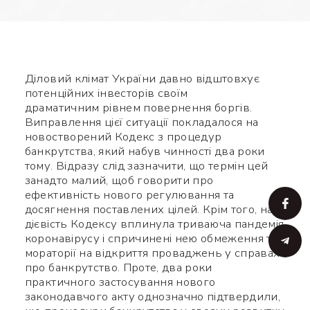
Діловий клімат України давно відштовхує
потенційних інвесторів своїм
драматичним рівнем повернення боргів.
Виправлення цієї ситуації покладалося на
новостворений Кодекс з процедур
банкрутства, який набув чинності два роки
тому. Відразу слід зазначити, що термін цей
занадто малий, щоб говорити про
ефективність нового регулювання та
досягнення поставлених цілей. Крім того, на
дієвість Кодексу вплинула триваюча пандемія
коронавірусу і спричинені нею обмеження та
мораторії на відкриття проваджень у справах
про банкрутство. Проте, два роки
практичного застосування нового
законодавчого акту однозначно підтвердили,