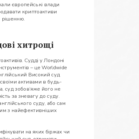
кали європейські влади
продавати криптоактиви
о рішенню.
удові хитрощі
активів. Судді у Лондоні
струментів – це Worldwide
Англійський Високий суд
своїми активами в будь-
а, суд зобов’яже його не
ість за зневагу до суду.
нглійського суду, або сам
одним з найефективніших
фікувати на яких біржах чи
лійський суд, отримати