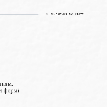
Дивитися всі статті
нням.
ій формі