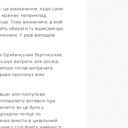
 – це визначення,
куди саме
 країнах: наприклад,
пурі. Тому визначити, в якій
дять обирати ту юрисдикцію,
конати. У ряді випадків
 в Британських Віргінських
ьшує витрати, але досвід
итори готові витрачати
 право пропонує вже
ця», але поступово
иптовалюту активом при
онети, як це було у
розділи поліції по
анує внести в цивільний
ня у суді факту наявності