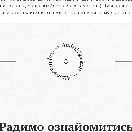
Яке питання
Символів:
0/240
априклад, якщо знайдено його гаманець). Такі кроки 
вати криптоактиви в існуючу правову систему як рівноп
Заповніть потрібні поля
Радимо ознайомитис