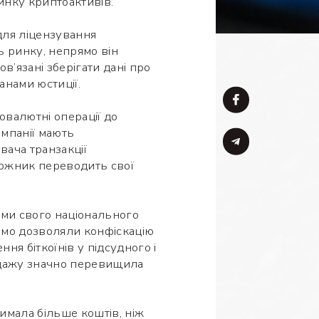
инку криптоактивів.
 для ліцензування
ь ринку, непрямо він
в’язані зберігати дані про
анами юстиції.
валютні операції до
омпанії мають
вача транзакції
боржник переводить свої
ми свого національного
ямо дозволяли конфіскацію
ня біткоїнів у підсудного і
родажу значно перевищила
имала більше коштів, ніж