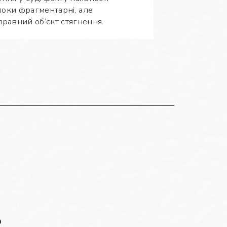
поки фрагментарні, але
равний об’єкт стягнення.
ь