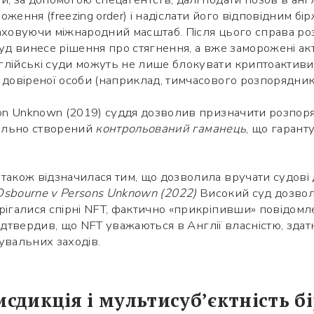
ження (freezing order) і надіслати його відповідним бі
аховуючи міжнародний масштаб. Після цього справа розг
суд винесе рішення про стягнення, а вже заморожені ак
глійські суди можуть не лише блокувати криптоактив
 довіреної особи (наприклад, тимчасового розпорядник
son Unknown (2019) суддя дозволив призначити розпор
іально створений
контрольований гаманець
, що гарант
також відзначилася тим, що дозволила вручати судові
 Osbourne v Persons Unknown (2022)
Високий суд дозвол
рігалися спірні NFT, фактично «прикріпивши» повідом
н підтвердив, що NFT уважаються в Англії власністю, зд
увальних заходів.
сдикція і мультисуб’єктність б