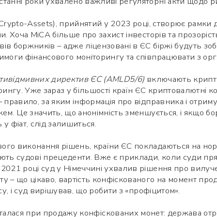
танні роки ухвалено важливі регуляторні акти щодо р
 Crypto-Assets), прийнятий у 2023 році, створює рамки
и. Хоча MiCA більше про захист інвесторів та прозоріст
в боржників – адже ліцензовані в ЄС біржі будуть зобо
имоги фінансового моніторингу та співпрацювати з орг
тивідмивних директив ЄС (AMLD5/6)
включають крипто
рингу. Уже зараз у більшості країн ЄС криптовалютні к
– правило, за яким інформація про відправника і отриму
жем. Це значить, що анонімність зменшується, і якщо 
у фіат, слід залишиться.
ого виконання рішень, країни ЄС покладаються на нор
ують судові прецеденти. Вже є приклади, коли суди пр
2021 році суд у Німеччині ухвалив рішення про вилучен
ту – що цікаво, вартість конфіскованого на момент п
су, і суд вирішував, що робити з «профіцитом».
сталася при продажу конфіскованих монет: держава отр