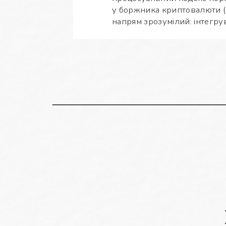
у боржника криптовалюти (н
напрям зрозумілий: інтегру