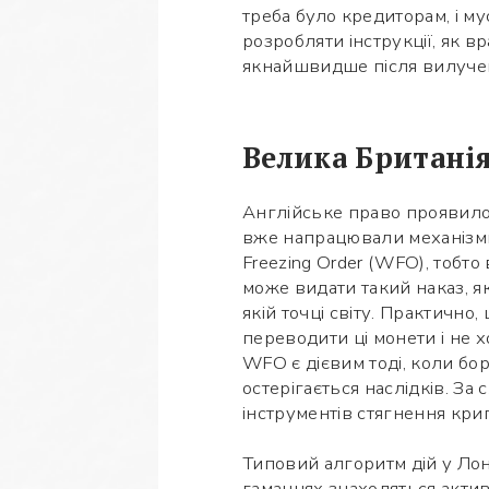
треба було кредиторам, і 
розробляти інструкції, як 
якнайшвидше після вилученн
Велика Британія
Англійське право проявил
вже напрацювали механізми
Freezing Order (WFO), тобт
може видати такий наказ, 
якій точці світу. Практично
переводити ці монети і не х
WFO є дієвим тоді, коли бо
остерігається наслідків. За
інструментів стягнення кри
Типовий алгоритм дій у Ло
гаманцях знаходяться актив