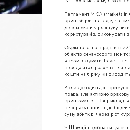
В Європейському Союзі в ос
Регламент MiCA (Markets in
криптобірж і нагляду за ним
допоможе й у розшуку активі
користувачів, виконувати в
Окрім того, нові редакції
Ан
об’єктів фінансового моніто
впроваджувати Travel Rule 
передається разом із плате
кошти на біржу чи виводить 
Коли доходить до примусов
права, але активно врахов
криптовалют. Наприклад, в 
перерахування їх до бюдже
суму збитків, через ріст кур
У
Швеції
подібна ситуація 