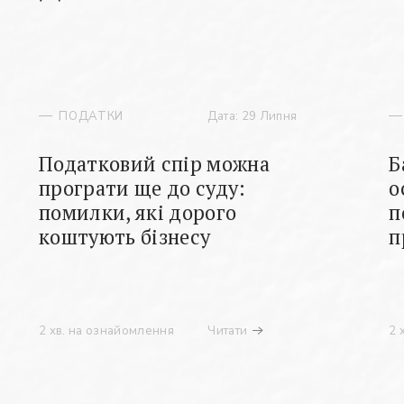
ПОДАТКИ
Дата: 29 Липня
Податковий спір можна
Б
програти ще до суду:
о
помилки, які дорого
п
коштують бізнесу
п
2 хв. на ознайомлення
Читати
2 