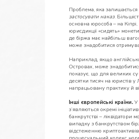
Проблема, яка залишається 
застосувати наказ
. Більшіс
основна юрособа – на Кіпрі, 
юрисдикції «сидять» монети
де біржа має найбільш ваго
може знадобитися отримува
Наприклад, якщо англійськи
Островах, може знадобитися
показує, що для великих су
десятки тисяч на юристів у
напрацьовану практику й в
Інші європейські країни.
У 
з’являються окремі ініціатив
банкрутстві – ліквідатори м
випадку з банкрутством бірж
відстеженню криптоактивів;
процесуальний кодекс норм