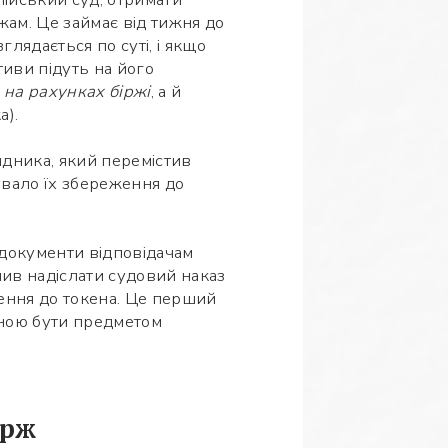
ржам. Це займає від тижня до
лядається по суті, і якщо
тиви підуть на його
и
на рахунках біржі
, а й
а).
ядника, який перемістив
увало їх збереження до
 документи відповідачам
ив надіслати судовий наказ
лення до токена. Це перший
атною бути предметом
ірж