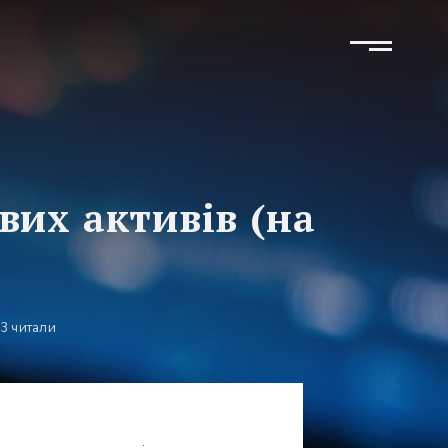
их активів (на
3 читали