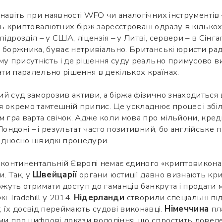
навіть при наявності WFO чи аналогічних інструментів
ть криптовалютних бірж зареєстровані одразу в кількох
підрозділ – у США, ліцензія – у Литві, сервери – в Сінга
 боржника, буває нетривіально. Британські юристи ра
му присутність і де рішення суду реально примусово ви
ти паралельно рішення в декількох країнах.
й суд заморозив активи, а біржа фізично знаходиться
 окремо тамтешній припис. Це ускладнює процес і збіл
м гра варта свічок. Адже коли мова про мільйони, кред
Використайте ваш смартфон щоб
 Лондоні – і результат часто позитивний, бо англійське
вважати QR-code, після чого зможете
ідносно швидкі процедури.
додати мене до контактів.
континентальній Європі немає єдиного «криптовиконав
Ім’я *
и. Так, у
Швейцарії
органи юстиції давно визнають кр
ожуть отримати доступ до гаманців банкрута і продати м
і Tradehill у 2014.
Нідерланди
створили спеціальні під
Номер телефону *
 їх досвід переймають судові виконавці.
Німеччина
пл
и про цифрові докази володіння, що спростить доведен