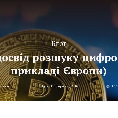
Блог
освід розшуку цифров
прикладі Європи)
Спектор
Дата: 15 Серпня , 8:36
141