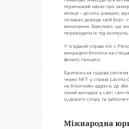
терміновий наказ про заморо
місяця – досить швидко, вр
позивач доведе свій борг, 
виконання. Важливо, що ан
переводити їх під контроль
У згаданій справі AA v Per
викрадені біткоїни на спец
фіналу процесу.
Британська судова система 
через NFT: у справі
Lavinia
на блокчейн-адреси, де збе
такий випадок у світі, і ві
судового спору та забезпеч
Міжнародна юри