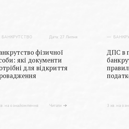
БАНКРУТСТВО
Дата: 27 Липня
БАНКР
анкрутство фізичної
ДПС в 
соби: які документи
банкру
отрібні для відкриття
правил
ровадження
податк
хв. на ознайомлення
Читати
3 хв. на о