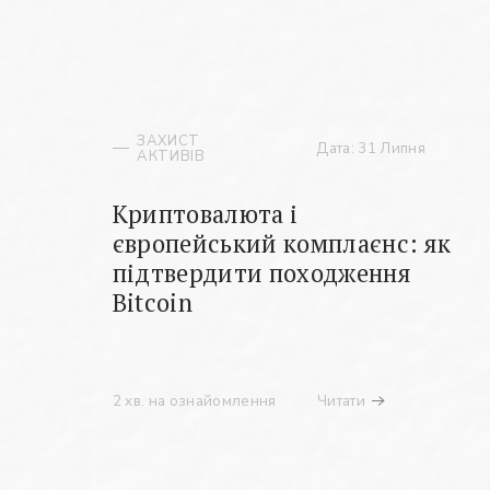
ЗАХИСТ
Дата: 31 Липня
АКТИВІВ
Криптовалюта і
європейський комплаєнс: як
підтвердити походження
Bitcoin
2 хв. на ознайомлення
Читати