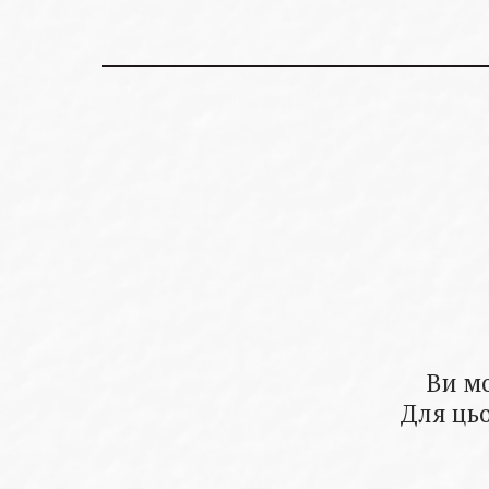
Ви м
Для цьо