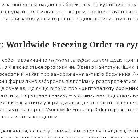
мусила повертати надлишок боржнику. Ці курйози спону
враховувати волатильність – зокрема, рекомендується 
я, аби зафіксувати вартість і задовольнити вимоги п
: Worldwide Freezing Order та с
о себе надзвичайно
гнучким та ефективним
щодо крипто
, які вважаються зразковими. Один з найпотужніших ін
о всесвітній наказ про замороження активів боржника. 
який формально забороняє відповідачу розпоряджатися 
, це означає, що якщо відомо про криптовалюту боржник
овати їх. Порушення наказу – кримінальна відповідальн
ржник має активи у юрисдикціях, де визнають рішення а
 словами експертів, Worldwide Freezing Order наразі є 
птоактивів за кордоном.
ндоні виглядає наступним чином: спершу швидко іденти
и, за допомогою спецагентств, далі подати позов в анг