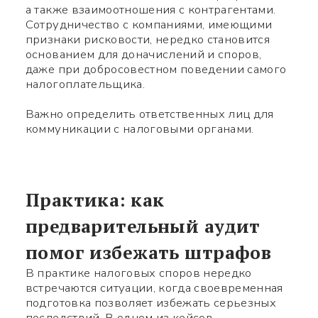
а также взаимоотношения с контрагентами.
после чего сможете
Сотрудничество с компаниями, имеющими
признаки рисковости, нередко становится
добавить меня в контакты.
основанием для доначислений и споров,
даже при добросовестном поведении самого
Имя *
налогоплательщика.
Важно определить ответственных лиц для
Номер телефона *
коммуникации с налоговыми органами.
Какой вопрос
Символов:
0/240
Практика: как
предварительный аудит
помог избежать штрафов
В практике налоговых споров нередко
встречаются ситуации, когда своевременная
подготовка позволяет избежать серьезных
Заполните нужные поля
последствий. В одном из кейсов