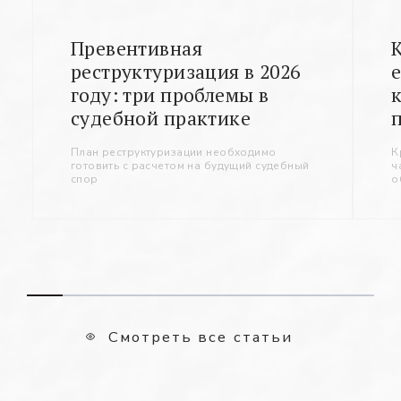
Превентивная
реструктуризация в 2026
году: три проблемы в
судебной практике
План реструктуризации необходимо
К
готовить с расчетом на будущий судебный
ч
спор
о
Смотреть все статьи