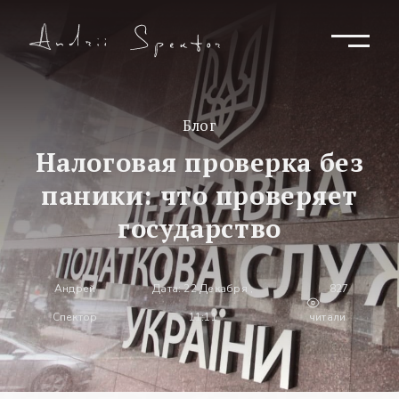
Блог
Налоговая проверка без
паники: что проверяет
государство
Андрей
Дата: 22 Декабря ,
827
Спектор
11:11
читали