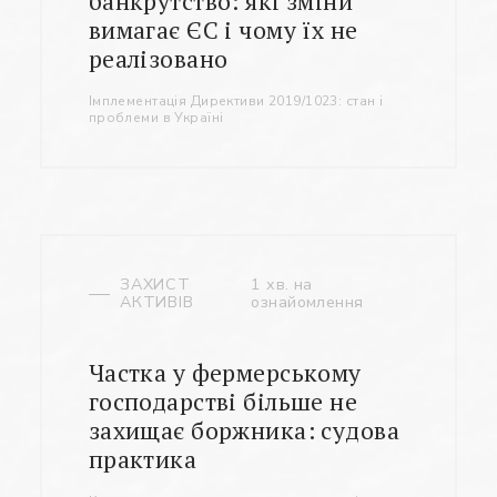
банкрутство: які зміни
вимагає ЄС і чому їх не
реалізовано
Імплементація Директиви 2019/1023: стан і
проблеми в Україні
ЗАХИСТ
1 хв. на
АКТИВІВ
ознайомлення
Частка у фермерському
господарстві більше не
захищає боржника: судова
практика