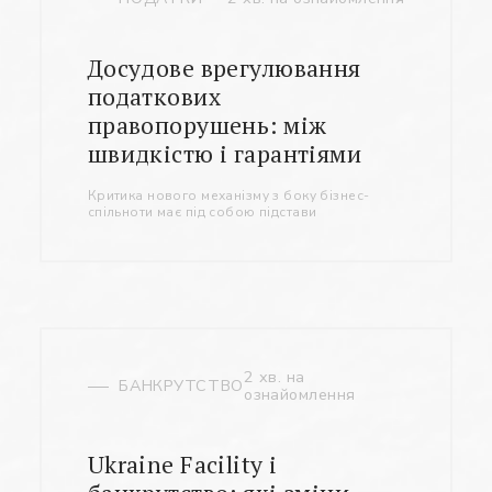
Досудове врегулювання
податкових
правопорушень: між
швидкістю і гарантіями
Критика нового механізму з боку бізнес-
спільноти має під собою підстави
2 хв. на
БАНКРУТСТВО
ознайомлення
Ukraine Facility і