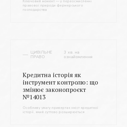
Ключовий момент — у переосмисленні
правової природи фермерського
господарства
ЦИВІЛЬНЕ
3 хв. на
ПРАВО
ознайомлення
Кредитна історія як
інструмент контролю: що
змінює законопроєкт
№14013
Особливу увагу привертає зміст кредитної
історії, який суттєво розширюється