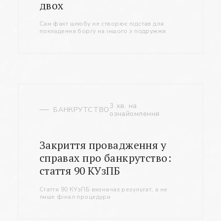
двох
Сам факт шлюбу не створює підстав для
покладення боргу на іншого з подружжя
3 хв. на
БАНКРУТСТВО
ознайомлення
Закриття провадження у
справах про банкрутство:
стаття 90 КУзПБ
Стаття 90 КУзПБ визначає результат, а не
лише фінал процедури