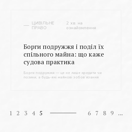
ЦИВІЛЬНЕ
2 хв. на
ПРАВО
ознайомлення
Борги подружжя і поділ їх
спільного майна: що каже
судова практика
Борги подружжя — це не лише кредити чи
позики, а будь-які майнові зобов’язання
1
2
3
4
5
6
7
8
9
...