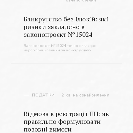
ознайомлення
Заповніть потрібні поля
Банкрутство без ілюзій: які
ризики закладено в
законопроєкт №15024
Законопроєкт №15024 точно виглядає
недоопрацьованим за конструкцією
ПОДАТКИ
2 хв. на ознайомлення
Відмова в реєстрації ПН: як
правильно формулювати
позовні вимоги