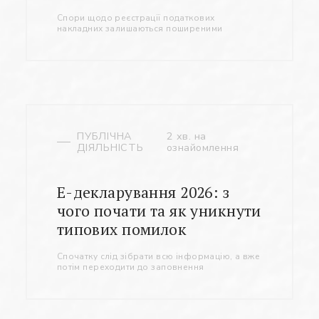
Спори щодо реєстрації податкових
накладних залишаються поширеними
ПУБЛІЧНА
2 хв. на
ДІЯЛЬНІСТЬ
ознайомлення
Е-декларування 2026: з
чого почати та як уникнути
типових помилок
Cпочатку слід зібрати всю інформацію, а вже
потім переходити до заповнення