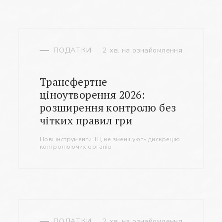
ПОДАТКИ
2 хв. на ознайомлення
Трансфертне
ціноутворення 2026:
розширення контролю без
чітких правил гри
Нові інструменти ТЦ не зменшують дискрецію
контролюючих органів
ПОДАТКИ
2 хв. на ознайомлення