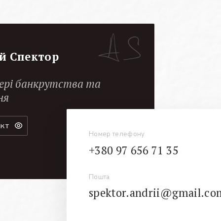
й Спектор
ері банкрутства та
ня
акт
Номер телефону
+380 97 656 71 35
Пошта
spektor.andrii@gmail.co