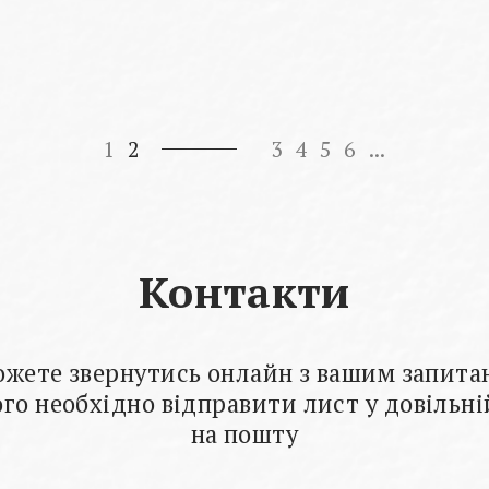
1
2
3
4
5
6
...
Контакти
ожете звернутись онлайн з вашим запита
го необхідно відправити лист у довільн
на пошту