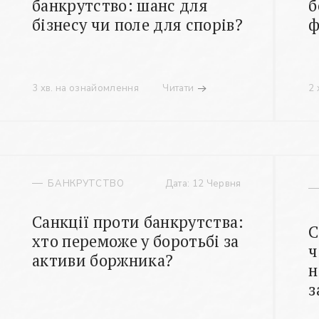
банкрутство: шанс для
б
бізнесу чи поле для спорів?
ф
3 хв. на ознайомлення
Читати
2 
БАНКРУТСТВО
Дата: 12 Червня
Санкції проти банкрутства:
С
хто переможе у боротьбі за
ч
активи боржника?
н
з