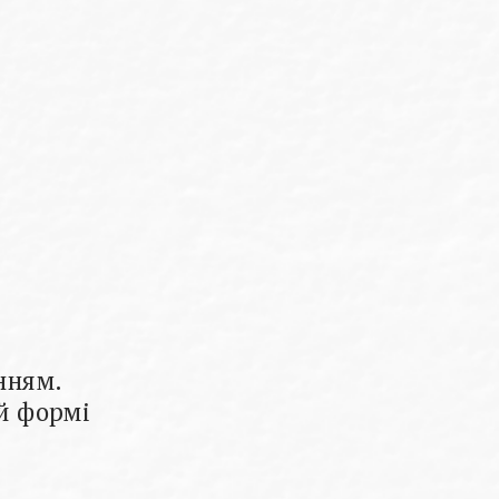
нням.
ій формі