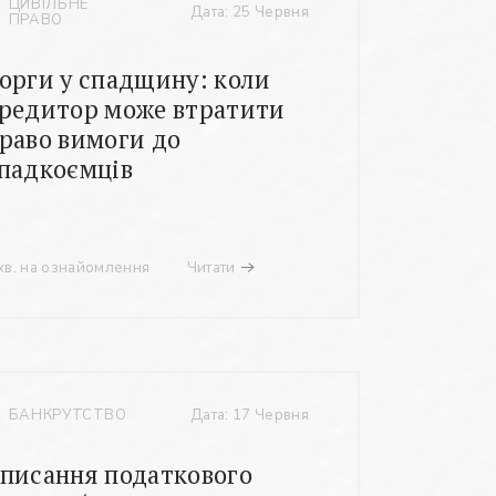
ЦИВІЛЬНЕ
Дата: 25 Червня
ПРАВО
орги у спадщину: коли
редитор може втратити
раво вимоги до
падкоємців
хв. на ознайомлення
Читати
БАНКРУТСТВО
Дата: 17 Червня
писання податкового