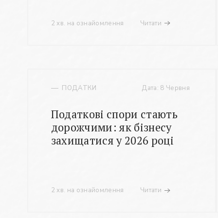
2 хв. на ознайомлення
Читати
ПОДАТКИ
Дата: 8 Червня
Податкові спори стають
дорожчими: як бізнесу
захищатися у 2026 році
2 хв. на ознайомлення
Читати