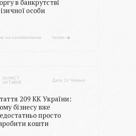
оргу в банкрутстві
ізичної особи
хв. на ознайомлення
Читати
ЗАХИСТ
Дата: 11 Червня
АКТИВІВ
таття 209 КК України:
ому бізнесу вже
едостатньо просто
аробити кошти