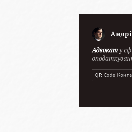
Андрі
Адвокат
у сф
оподаткуван
QR Code Конт