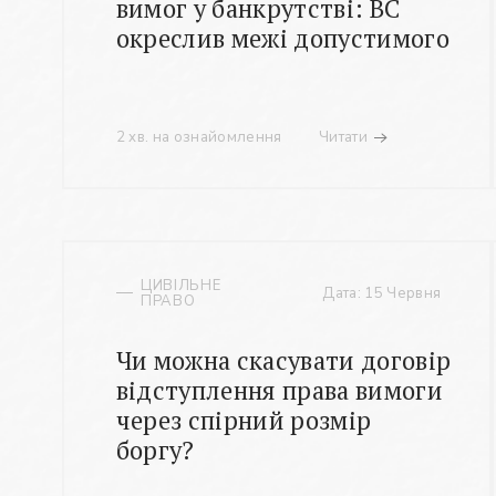
вимог у банкрутстві: ВС
окреслив межі допустимого
2 хв. на ознайомлення
Читати
ЦИВІЛЬНЕ
Дата: 15 Червня
ПРАВО
Чи можна скасувати договір
відступлення права вимоги
через спірний розмір
боргу?