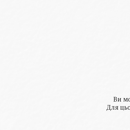
Ви м
Для цьо