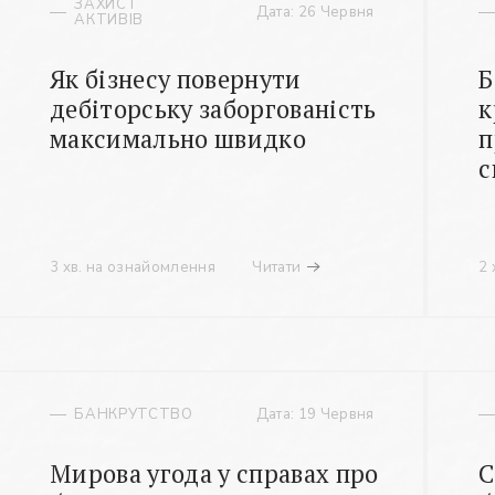
ЗАХИСТ
Дата: 26 Червня
АКТИВІВ
Як бізнесу повернути
Б
дебіторську заборгованість
к
максимально швидко
п
с
3 хв. на ознайомлення
Читати
2 
БАНКРУТСТВО
Дата: 19 Червня
Мирова угода у справах про
С