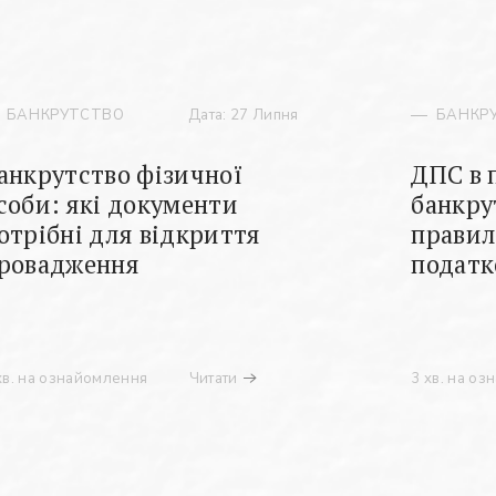
БАНКРУТСТВО
Дата: 27 Липня
БАНКР
анкрутство фізичної
ДПС в 
соби: які документи
банкру
отрібні для відкриття
правил
ровадження
податк
хв. на ознайомлення
Читати
3 хв. на о