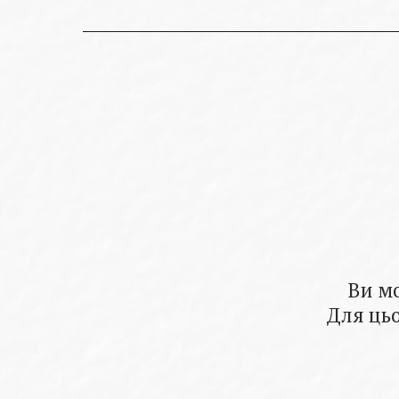
Ви м
Для цьо