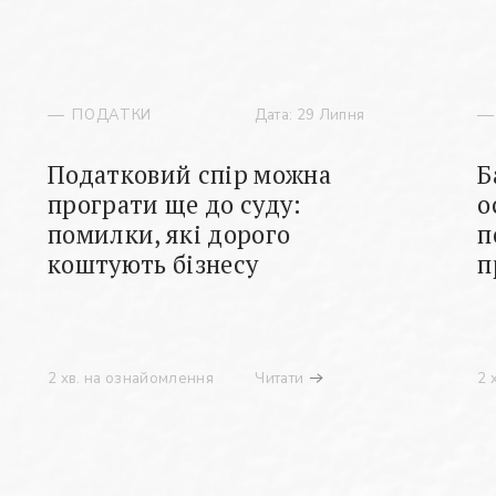
ПОДАТКИ
Дата: 29 Липня
Податковий спір можна
Б
програти ще до суду:
о
помилки, які дорого
п
коштують бізнесу
п
2 хв. на ознайомлення
Читати
2 