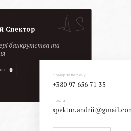
й Спектор
ері банкрутства та
ня
акт
Номер телефону
+380 97 656 71 35
Пошта
spektor.andrii@gmail.co