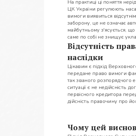
На практиці ці поняття нер
ЦК України регулюють наса
вимоги виявиться відсутнім
заборону, це не означає авт
майбутньому з'ясується, що
саме по собі не знищує укл
Відсутність прав
наслідки
Цікавим є підхід Верховног
передане право вимоги факт
так званого розпорядчого е
ситуації є не недійсність 
первісного кредитора пере
дійсність правочину про йо
Чому цей виснов