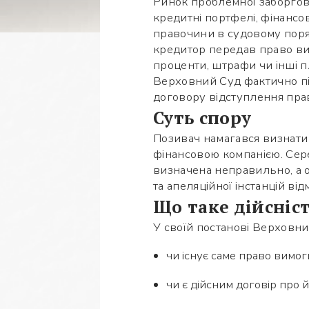
Ринок проблемної заборгов
кредитні портфелі, фінансо
правочини в судовому поря
кредитор передав право вим
проценти, штрафи чи інші п
Верховний Суд фактично під
договору відступлення пра
Суть спору
Позивач намагався визнати
фінансовою компанією. Сере
визначена неправильно, а о
та апеляційної інстанцій в
Що таке дійсніс
У своїй постанові Верховн
чи існує саме право вимог
чи є дійсним договір про 