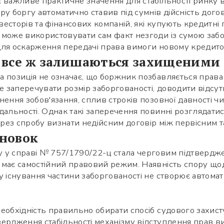
 важливе практичне значення для стабільності ринку 
у боргу автоматично ставив під сумнів дійсність догов
нвесторів та фінансових компаній, які купують кредитні
може використовувати сам факт незгоди із сумою забо
для оскарження передачі права вимоги новому кредито
 все ж залишаються захищеними
а позиція не означає, що боржник позбавляється права
 заперечувати розмір заборгованості, доводити відсут
ення зобов'язання, сплив строків позовної давності чи 
дальності. Однак такі заперечення повинні розглядати
через спробу визнати недійсним договір між первісним 
новок
 у справі № 757/1790/22-ц стала черговим підтверджен
 має самостійний правовий режим. Наявність спору що
у існування частини заборгованості не створює автома
еобхідність правильно обирати спосіб судового захисту
вердження стабільності механізму відступлення прав в