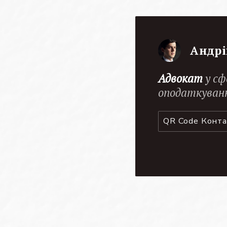
Андрі
Адвокат
у сф
оподаткуван
QR Code Конт