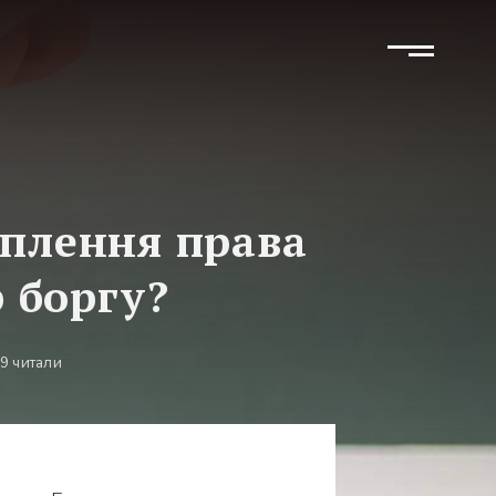
уплення права
 боргу?
9 читали