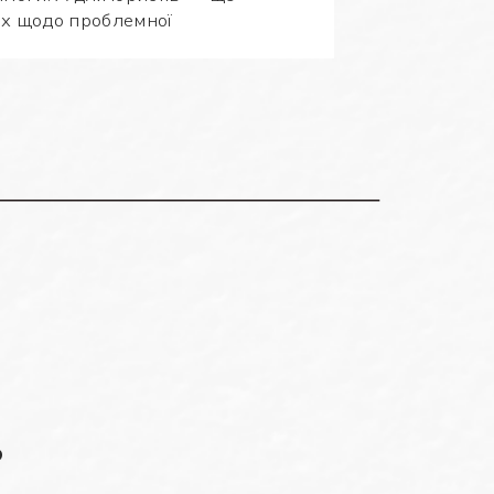
рах щодо проблемної
ь