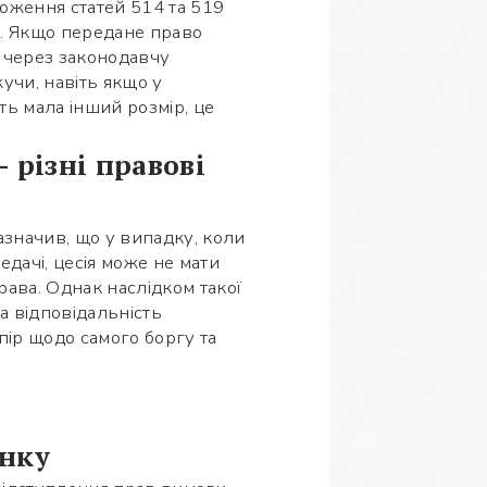
оження статей 514 та 519
. Якщо передане право
е через законодавчу
жучи, навіть якщо у
ть мала інший розмір, це
 різні правові
азначив, що у випадку, коли
дачі, цесія може не мати
рава. Однак наслідком такої
а відповідальність
ір щодо самого боргу та
инку