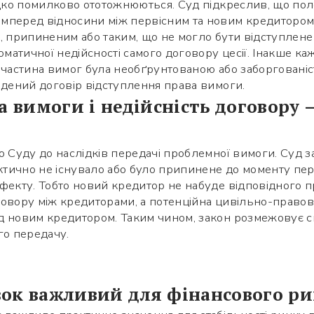
ідко помилково ототожнюються. Суд підкреслив, що пол
мперед відносини між первісним та новим кредитором
, припиненим або таким, що не могло бути відступлен
оматичної недійсності самого договору цесії. Інакше ка
 частина вимог була необґрунтованою або заборгованіс
адений договір відступлення права вимоги.
а вимоги і недійсність договору —
о Суду до наслідків передачі проблемної вимоги. Суд з
ично не існувало або було припинене до моменту пере
фекту. Тобто новий кредитор не набуде відповідного п
договору між кредиторами, а потенційна цивільно-правов
д новим кредитором. Таким чином, закон розмежовує сп
го передачу.
ок важливий для фінансового р