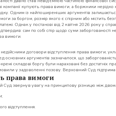
аності давно став невід'ємною частиною фінансової си
ві компанії купують права вимоги, а боржники нерідко 
дку. Одним із найпоширеніших аргументів залишаєтьс
оги за боргом, розмір якого є спірним або містить без
латежі. Однак у постанові від 2 квітня 2026 року у спр
твердив: сам по собі спір щодо суми заборгованості не
ва вимоги.
 недійсними договори відступлення права вимоги, укла
д основних аргументів зазначалося, що заборгованість
кремі складові боргу були нараховані без достатніх пр
ідмовили у задоволенні позову. Верховний Суд підтрима
ть права вимоги
ий Суд звернув увагу на принципову різницю між двом
и;
його відступлення.