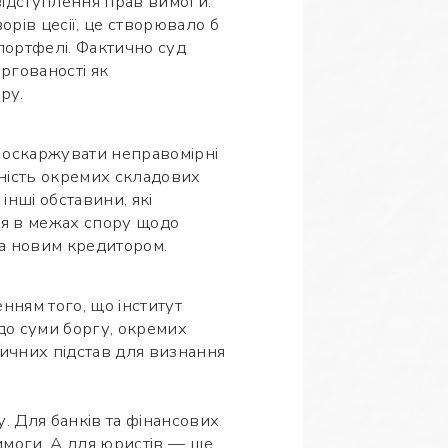
відступлення прав вимоги.
орів цесії, це створювало б
 портфелі. Фактично суд
ргованості як
ру.
 оскаржувати неправомірні
ність окремих складових
інші обставини, які
ся в межах спору щодо
та новим кредитором.
ням того, що інститут
до суми боргу, окремих
тичних підстав для визнання
. Для банків та фінансових
имоги. А для юристів — ще