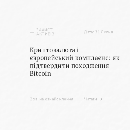
ЗАХИСТ
Дата: 31 Липня
АКТИВІВ
Криптовалюта і
європейський комплаєнс: як
підтвердити походження
Bitcoin
2 хв. на ознайомлення
Читати