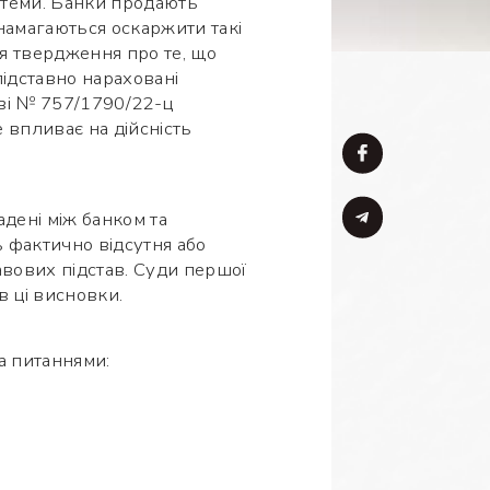
стеми. Банки продають
намагаються оскаржити такі
я твердження про те, що
підставно нараховані
аві № 757/1790/22-ц
 впливає на дійсність
дені між банком та
 фактично відсутня або
авових підстав. Суди першої
в ці висновки.
а питаннями: