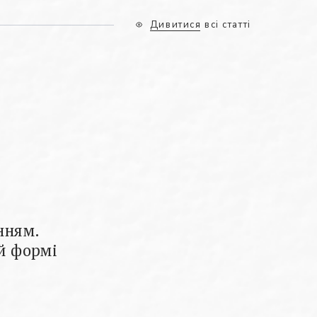
Дивитися всі статті
нням.
ій формі