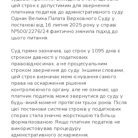
цей строк є допустимим для звернення
платника податків до адміністративного суду.
Однак Велика Палата Верховного Суду у
постанові від 16 липня 2025 року у справі
№500/2276/24 фактично змінила підхід до
цього питання.
Суд прямо зазначив, що строк у 1095 днів є
строком давності у податкових
правовідносинах, а не процесуальним
строком звернення до суду. Іншими словами,
цей строк визначає межі існування самого
права на оскарження рішення
контролюючого органу, але не означає, що
платник податків може звернутися до суду у
будь-який момент протягом трьох років. Після
цієї постанови система строків у податкових
спорах стала значно жорсткішою та більш
формалізованою. Якщо платник податків не
використовував процедуру
адміністративного оскарження,