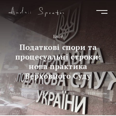
Блог
Податкові спори та
процесуальні строки:
нова практика
Верховного Суду
Андрій Спектор
Дата: 1 Червня , 3:13
1119 читали