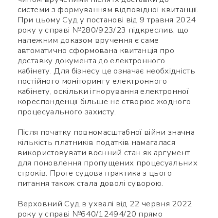
code, після чого зможете
системи з формуванням відповідної квитанції.
При цьому Суд у постанові від 9 травня 2024
додати мене до контактів.
року у справі №280/923/23 підкреслив, що
належним доказом вручення є саме
Ім’я *
автоматично сформована квитанція про
доставку документа до електронного
кабінету. Для бізнесу це означає необхідність
постійного моніторингу електронного
Номер телефону *
кабінету, оскільки ігнорування електронної
кореспонденції більше не створює жодного
процесуального захисту.
Яке питання
Символів:
0/240
Після початку повномасштабної війни значна
кількість платників податків намагалася
використовувати воєнний стан як аргумент
для поновлення пропущених процесуальних
строків. Проте судова практика з цього
питання також стала доволі суворою.
Верховний Суд в ухвалі від 22 червня 2022
Заповніть потрібні поля
року у справі №640/12494/20 прямо