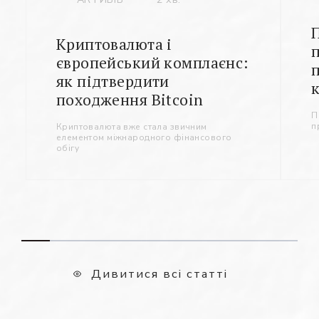
Криптовалюта і
європейський комплаєнс:
як підтвердити
походження Bitcoin
П
п
Криптовалюта вже стала звичним
елементом міжнародного фінансового
обігу
Дивитися всі статті