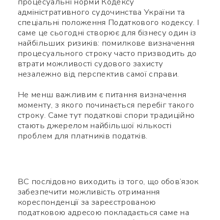
процесуальні норми Кодексу
адміністративного судочинства України та
спеціальні положення Податкового кодексу. І
саме це сьогодні створює для бізнесу один із
найбільших ризиків: помилкове визначення
процесуального строку часто призводить до
втрати можливості судового захисту
незалежно від перспектив самої справи.
Не менш важливим є питання визначення
моменту, з якого починається перебіг такого
строку. Саме тут податкові спори традиційно
стають джерелом найбільшої кількості
проблем для платників податків.
ВС послідовно виходить із того, що обов’язок
забезпечити можливість отримання
кореспонденції за зареєстрованою
податковою адресою покладається саме на