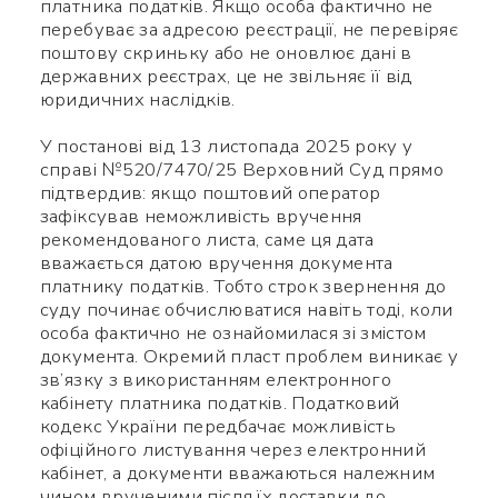
платника податків. Якщо особа фактично не
перебуває за адресою реєстрації, не перевіряє
поштову скриньку або не оновлює дані в
державних реєстрах, це не звільняє її від
юридичних наслідків.
У постанові від 13 листопада 2025 року у
справі №520/7470/25 Верховний Суд прямо
підтвердив: якщо поштовий оператор
зафіксував неможливість вручення
рекомендованого листа, саме ця дата
вважається датою вручення документа
платнику податків. Тобто строк звернення до
суду починає обчислюватися навіть тоді, коли
особа фактично не ознайомилася зі змістом
документа. Окремий пласт проблем виникає у
зв’язку з використанням електронного
кабінету платника податків. Податковий
кодекс України передбачає можливість
Використайте ваш
офіційного листування через електронний
смартфон щоб вважати QR-
кабінет, а документи вважаються належним
чином врученими після їх доставки до