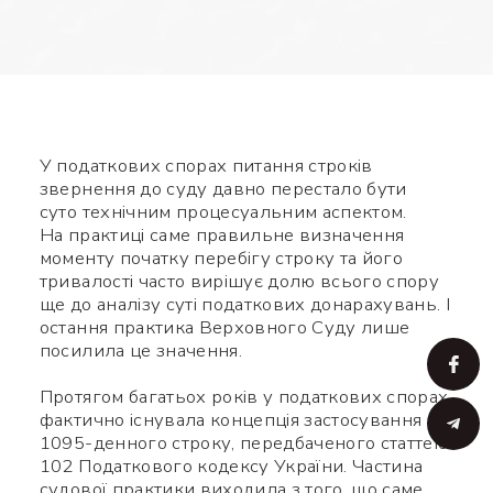
У податкових спорах питання строків
звернення до суду давно перестало бути
суто технічним процесуальним аспектом.
На практиці саме правильне визначення
моменту початку перебігу строку та його
тривалості часто вирішує долю всього спору
ще до аналізу суті податкових донарахувань. І
остання практика Верховного Суду лише
посилила це значення.
Протягом багатьох років у податкових спорах
фактично існувала концепція застосування
1095-денного строку, передбаченого статтею
102 Податкового кодексу України. Частина
судової практики виходила з того, що саме