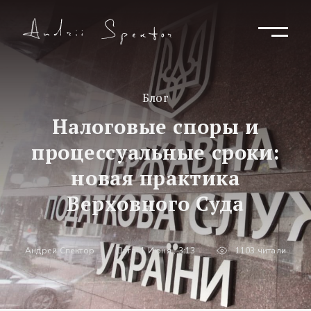
Блог
Налоговые споры и
процессуальные сроки:
новая практика
Верховного Суда
Андрей Спектор
Дата: 1 Июня , 3:13
1103 читали