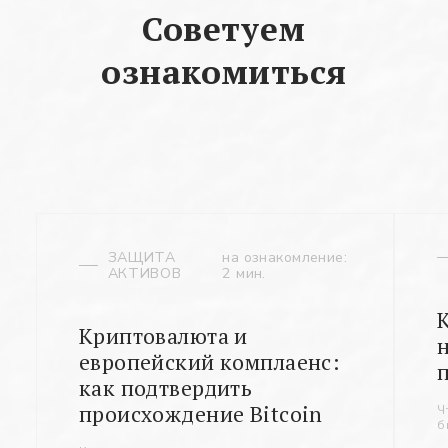
Советуем
ознакомиться
ЗАЩИТА
на ознакомление:
АКТИВОВ
2 мин.
Криптовалюта и
европейский комплаенс:
как подтвердить
происхождение Bitcoin
Ч
б