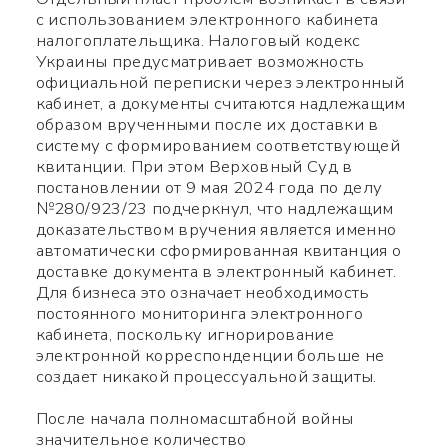
с использованием электронного кабинета
налогоплательщика. Налоговый кодекс
Украины предусматривает возможность
официальной переписки через электронный
Используйте ваш смартфон
кабинет, а документы считаются надлежащим
образом врученными после их доставки в
чтобы считать QR-code,
систему с формированием соответствующей
после чего сможете
квитанции. При этом Верховный Суд в
постановлении от 9 мая 2024 года по делу
добавить меня в контакты.
№280/923/23 подчеркнул, что надлежащим
доказательством вручения является именно
автоматически сформированная квитанция о
Имя *
доставке документа в электронный кабинет.
Для бизнеса это означает необходимость
постоянного мониторинга электронного
Номер телефона *
кабинета, поскольку игнорирование
электронной корреспонденции больше не
создает никакой процессуальной защиты.
Какой вопрос
Символов:
0/240
После начала полномасштабной войны
значительное количество