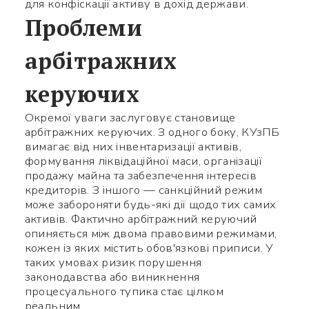
для конфіскації активу в дохід держави.
Проблеми
арбітражних
керуючих
Використайте ваш
Окремої уваги заслуговує становище
смартфон щоб вважати QR-
арбітражних керуючих. З одного боку, КУзПБ
вимагає від них інвентаризації активів,
code, після чого зможете
формування ліквідаційної маси, організації
продажу майна та забезпечення інтересів
додати мене до контактів.
кредиторів. З іншого — санкційний режим
може забороняти будь-які дії щодо тих самих
Ім’я *
активів. Фактично арбітражний керуючий
опиняється між двома правовими режимами,
кожен із яких містить обов'язкові приписи. У
таких умовах ризик порушення
Номер телефону *
законодавства або виникнення
процесуального тупика стає цілком
реальним.