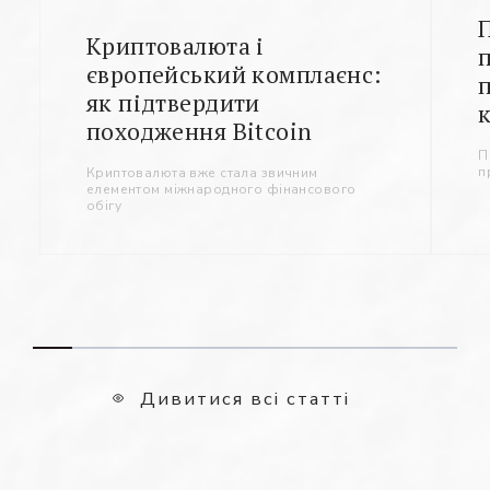
Криптовалюта і
європейський комплаєнс:
як підтвердити
походження Bitcoin
П
п
Криптовалюта вже стала звичним
елементом міжнародного фінансового
обігу
Дивитися всі статті