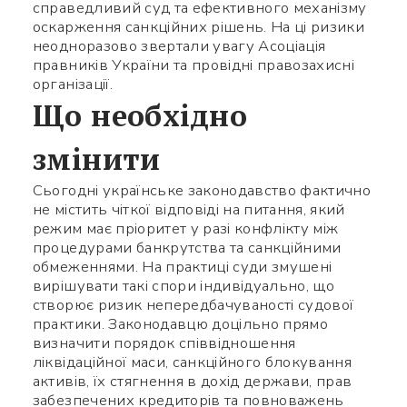
справедливий суд та ефективного механізму
оскарження санкційних рішень. На ці ризики
неодноразово звертали увагу Асоціація
правників України та провідні правозахисні
організації.
Що необхідно
змінити
Сьогодні українське законодавство фактично
не містить чіткої відповіді на питання, який
режим має пріоритет у разі конфлікту між
процедурами банкрутства та санкційними
обмеженнями. На практиці суди змушені
вирішувати такі спори індивідуально, що
створює ризик непередбачуваності судової
практики. Законодавцю доцільно прямо
визначити порядок співвідношення
ліквідаційної маси, санкційного блокування
активів, їх стягнення в дохід держави, прав
забезпечених кредиторів та повноважень