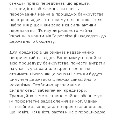
санкції» прямо передбачає, що арешти,
застави, інші обтяження чи навіть
перебування майна в процедурі банкрутства
не перешкоджають такому стягненню. Після
набрання рішенням законної сили активи
передаються Фонду державного майна
України, а кошти від їх реалізації надходять до
державного бюджету.
Для кредиторів це означає надзвичайно
неприємний наслідок. Вони можуть пройти
всю процедуру банкрутства, понести витрати
на участь у справі, але врешті-решт не
отримати нічого, якщо основні активи будуть
вилучені державою в межах санкційного
механізму. Особливо вразливими
виявляються забезпечені кредитори.
Традиційно саме заставне майно забезпечує
їм пріоритетне задоволення вимог. Однак
санкційне законодавство прямо встановлює,
що навіть наявність застави не є перешкодою