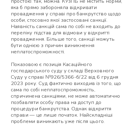
простою: так, можна. КУзПБ не містить норми,
яка б прямо забороняла відкривати
провадження у справі про банкрутство щодо
особи, стосовно якої застосовані санкції.
Наявність санкцій сама по собі не входить до
переліку підстав для відмови у відкритті
провадження. Більше того, санкції можуть
бути однією з причин виникнення
неплатоспроможності.
Показовою є позиція Касаційного
господарського суду у складі Верховного
Суду у справі №926/5366-б/22 від 6 грудня
2023 року. Суд фактично виходив із того, що
сама по собі неплатоспроможність,
спричинена санкціями, не може автоматично
позбавляти особу права на доступ до
процедури банкрутства. Однак відкриття
справи — це лише початок. Найскладніші
проблеми виникають уже після цього.