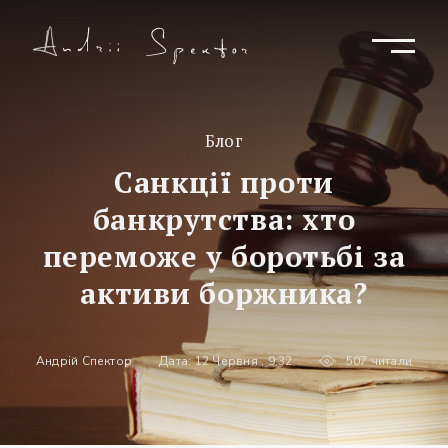
Блог
Санкції проти
банкрутства: хто
переможе у боротьбі за
активи боржника?
Андрій Спектор
Дата: 12 Червня , 9:32
507 читали