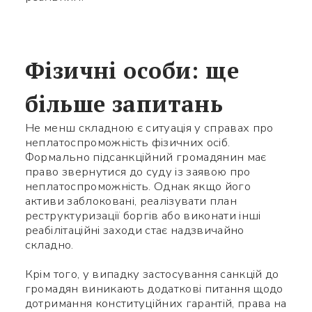
Яке питання
Символів:
0/240
Фізичні особи: ще
більше запитань
Не менш складною є ситуація у справах про
Заповніть потрібні поля
неплатоспроможність фізичних осіб.
Формально підсанкційний громадянин має
право звернутися до суду із заявою про
неплатоспроможність. Однак якщо його
активи заблоковані, реалізувати план
реструктуризації боргів або виконати інші
реабілітаційні заходи стає надзвичайно
складно.
Крім того, у випадку застосування санкцій до
громадян виникають додаткові питання щодо
дотримання конституційних гарантій, права на