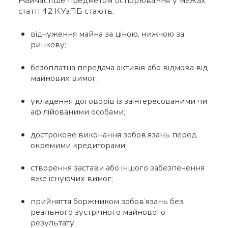
Найчастіше предметом оспорювання у межах
статті 42 КУзПБ стають:
відчуження майна за ціною, нижчою за
ринкову;
безоплатна передача активів або відмова від
майнових вимог;
укладення договорів із заінтересованими чи
афілійованими особами;
дострокове виконання зобов’язань перед
окремими кредиторами;
створення застави або іншого забезпечення
вже існуючих вимог;
прийняття боржником зобов’язань без
реального зустрічного майнового
результату.