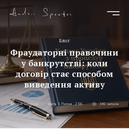
Блог
Фраудаторні правочини
у банкрутстві: коли
договір стає способом
виведення активу
Андрій Спектор
Дата: 1 Липня , 2:56
341 читали