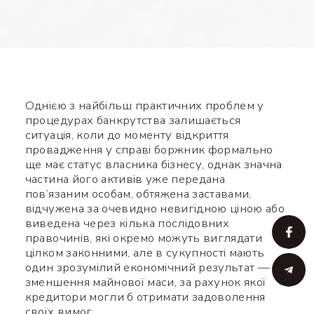
Однією з найбільш практичних проблем у
процедурах банкрутства залишається
ситуація, коли до моменту відкриття
провадження у справі боржник формально
ще має статус власника бізнесу, однак значна
частина його активів уже передана
пов’язаним особам, обтяжена заставами,
відчужена за очевидно невигідною ціною або
виведена через кілька послідовних
правочинів, які окремо можуть виглядати
цілком законними, але в сукупності мають
один зрозумілий економічний результат —
зменшення майнової маси, за рахунок якої
кредитори могли б отримати задоволення
своїх вимог.