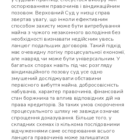
оспорюванням правочинів і віндикаційним
позовом. Верховний Суд у низці справ
звертав увагу, що інколи ефективним
способом захисту може бути витребування
майна з чужого незаконного володіння без
необхідності визнавати недійсним увесь
ланцюг подальших договорів. Такий підхід
має очевидну логіку процесуальної економії,
але навряд чи може бути універсальним. У
багатьох спорах навіть під час розгляду
віндикаційного позову суд усе одно
змушений досліджувати обставини
первісного вибуття майна, добросовісність
набувачів, характер правочинів, фінансовий
стан боржника та вплив відповідних дій на
права кредиторів. За таких умов скорочення
процесуального шляху не завжди означає
спрощення доказування. Більше того, у
складних схемах із кількома послідовними
відчуженнями саме оспорювання всього
ланцюга правочинів може залишатися