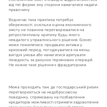
від тієї форми, яку сторони намагалися надати
Використайте ваш
правочину.
смартфон щоб вважати QR-
Водночас така практика потребує
code, після чого зможете
обережності, оскільки оцінка економічного
змісту не повинна перетворюватися на
додати мене до контактів.
ретроспективну критику будь-якого
невдалого управлінського рішення. Бізнес
може помилятися, продавати активи у
Ім’я *
кризовий період, погоджуватися на менш
вигідні умови або намагатися врятувати
ліквідність за рахунок термінових операцій.
Номер телефону *
Не кожне таке рішення є фраудаторним.
Яке питання
Символів:
0/240
Межа проходить там, де господарський ризик
перетворюється на недобросовісну
поведінку, спрямовану на позбавлення
кредиторів можливості отримати задоволення