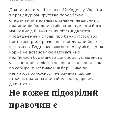
Для таких ситуацій стаття 42 Кодексу України
з процедур банкрутства передбачає
спеціальний механізм визнання недійсними
правочинів боржника або спростування його
майнових дій, вчинених після відкриття
провадження у справі про банкрутство або
протягом трьох років, що передували його
відкриттю. Водночас важливо розуміти, що ця
норма не встановлює автоматичної
недійсності будь-якого договору, укладеного
у так званий період підозрілості, оскільки сам
по собі факт наближення боржника до
неплатоспроможності не означає, що він
втрачає право на звичайну господарську
діяльність.
Не кожен підозрілий
правочин є