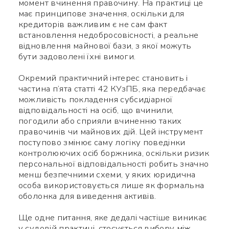
момент вчинення правочину. На практиці це
має принципове значення, оскільки для
кредиторів важливим є не сам факт
встановлення недобросовісності, а реальне
відновлення майнової бази, з якої можуть
бути задоволені їхні вимоги.
Окремий практичний інтерес становить і
частина п’ята статті 42 КУзПБ, яка передбачає
можливість покладення субсидіарної
відповідальності на осіб, що вчинили,
погодили або сприяли вчиненню таких
правочинів чи майнових дій. Цей інструмент
поступово змінює саму логіку поведінки
контролюючих осіб боржника, оскільки ризик
персональної відповідальності робить значно
менш безпечними схеми, у яких юридична
особа використовується лише як формальна
оболонка для виведення активів.
Ще одне питання, яке дедалі частіше виникає
у судовій практиці, стосується вибору між