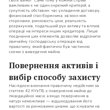
своїх вимог. Саме тому у кожній справі
важливим є не один окремий критерій, а
сукупність обставин: час укладення договору,
Заповніть потрібні поля
фінансовий стан боржника, зв’язок між
сторонами, ринковість ціни, реальність
розрахунків, подальший рух активу та вплив
операції на інтереси інших кредиторів. Лише
поєднання цих елементів дозволяє відрізнити
звичайну господарську операцію від
правочину, який фактично був частиною
схеми з виведення майна.
Повернення активів і
вибір способу захисту
Наслідком визнання правочину недійсним за
статтею 42 КУзПБ є повернення майна до
ліквідаційної маси, а якщо повернення в
натурі неможливе — відшкодування його
вартості за ринковими цінами, що існували на