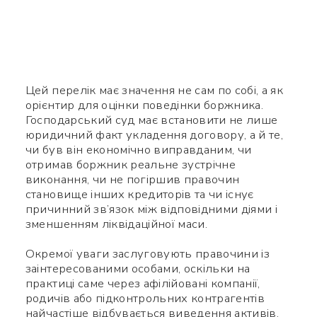
Цей перелік має значення не сам по собі, а як
орієнтир для оцінки поведінки боржника.
Господарський суд має встановити не лише
юридичний факт укладення договору, а й те,
чи був він економічно виправданим, чи
отримав боржник реальне зустрічне
виконання, чи не погіршив правочин
становище інших кредиторів та чи існує
причинний зв’язок між відповідними діями і
зменшенням ліквідаційної маси.
Окремої уваги заслуговують правочини із
заінтересованими особами, оскільки на
практиці саме через афілійовані компанії,
родичів або підконтрольних контрагентів
найчастіше відбувається виведення активів.