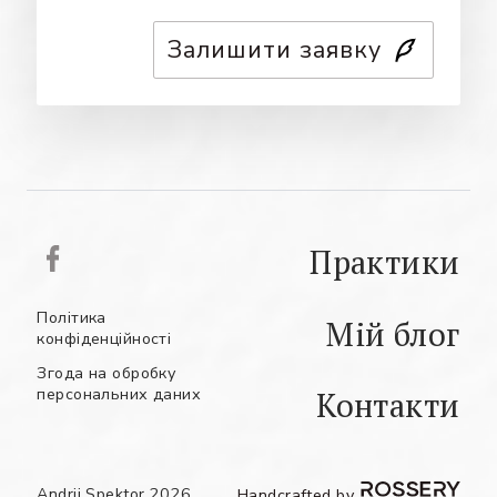
Залишити заявку
Практики
Політика
Мій блог
конфіденційності
Згода на обробку
персональних даних
Контакти
РУС
АНГ
УКР
Andrii Spektor 2026 .
Handcrafted by