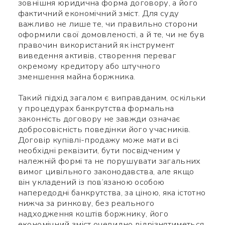
зовнішня юридична форма договору, а його
фактичний економічний зміст. Для суду
важливо не лише те, чи правильно сторони
оформили свої домовленості, а й те, чи не був
правочин використаний як інструмент
виведення активів, створення переваг
окремому кредитору або штучного
зменшення майна боржника.
Такий підхід загалом є виправданим, оскільки
у процедурах банкрутства формальна
законність договору не завжди означає
добросовісність поведінки його учасників.
Договір купівлі-продажу може мати всі
необхідні реквізити, бути посвідченим у
належній формі та не порушувати загальних
вимог цивільного законодавства, але якщо
він укладений із пов’язаною особою
напередодні банкрутства, за ціною, яка істотно
нижча за ринкову, без реального
надходження коштів боржнику, його
економічний зміст очевидно відрізнятиметься