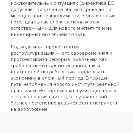
Используйте ваш смартфон
исключительных ситуациях (директива ЕС
допускает продление общего срока до 12
чтобы считать QR-code,
месяцев при необходимости). Однако такие
после чего сможете
потенциальные сложности являются
естественными для нового института и не
добавить меня в контакты.
нивелируют его общей пользы.
Имя *
Подводя итог: превентивная
реструктуризация — это своевременная и
прогрессивная реформа, вызванная как
требованиями евроинтеграции, так и
Номер телефона *
внутренней потребностью поддержать
экономику в сложный период. Впереди —
путь наполнения нового института реальной
Какой вопрос
Символов:
0/240
практикой. Но первые шаги уже сделаны, и
есть основания считать, что украинский
бизнес постепенно возьмёт этот инструмент
на вооружение.