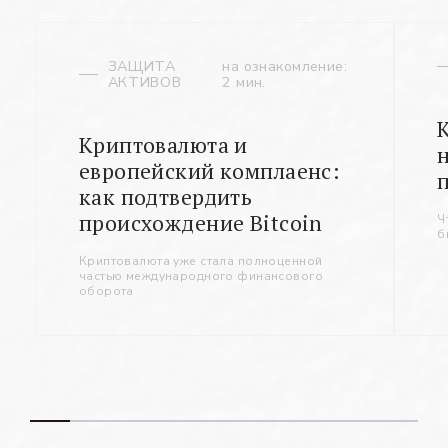
ЗАЩИТА
на ознакомление:
АКТИВОВ
2 мин.
Криптовалюта и
европейский комплаенс:
как подтвердить
происхождение Bitcoin
Ч
б
Криптовалюта уже стала полноценной
частью международного финансового
оборота