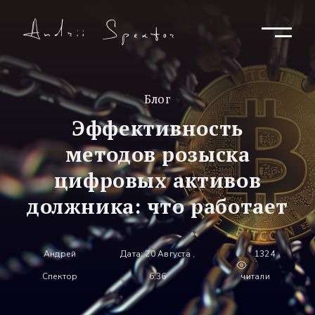
Блог
Эффективность
методов розыска
цифровых активов
должника: что работает
Андрей
Дата: 20 Августа ,
1324
Спектор
6:36
читали