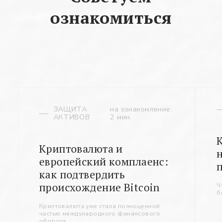
ознакомиться
ЗАЩИТА
на ознакомление:
АКТИВОВ
2 мин.
Криптовалюта и
европейский комплаенс:
как подтвердить
происхождение Bitcoin
Ч
б
Криптовалюта уже стала полноценной
частью международного финансового
оборота