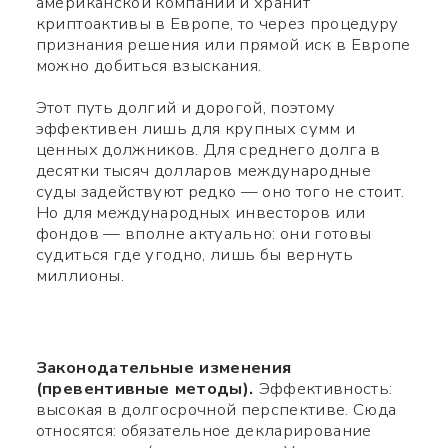
американской компании и хранит
криптоактивы в Европе, то через процедуру
признания решения или прямой иск в Европе
можно добиться взыскания.
Используйте ваш смартфон
Этот путь долгий и дорогой, поэтому
чтобы считать QR-code,
эффективен лишь для крупных сумм и
после чего сможете
ценных должников. Для среднего долга в
десятки тысяч долларов международные
добавить меня в контакты.
суды задействуют редко — оно того не стоит.
Но для международных инвесторов или
Имя *
фондов — вполне актуально: они готовы
судиться где угодно, лишь бы вернуть
миллионы.
Номер телефона *
Законодательные изменения
Какой вопрос
Символов:
0/240
(превентивные методы).
Эффективность:
высокая в долгосрочной перспективе. Сюда
относятся: обязательное декларирование