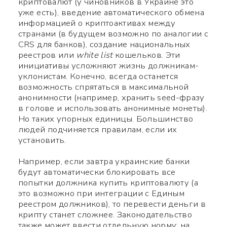
криптовалют (у чиновников в Украине это
уже есть), введение автоматического обмена
информацией о криптоактивах между
странами (в будущем возможно по аналогии с
CRS для банков), создание национальных
Заполните нужные поля
реестров или
white list
кошельков. Эти
инициативы усложняют жизнь должникам-
уклонистам. Конечно, всегда останется
возможность спрятаться в максимальной
анонимности (например, хранить seed-фразу
в голове и использовать анонимные монеты).
Но таких упорных единицы. Большинство
людей подчиняется правилам, если их
установить.
Например, если завтра украинские банки
будут автоматически блокировать все
попытки должника купить криптовалюту (а
это возможно при интеграции с Единым
реестром должников), то перевести деньги в
крипту станет сложнее. Законодательство
также может ввести отдельную норму: на