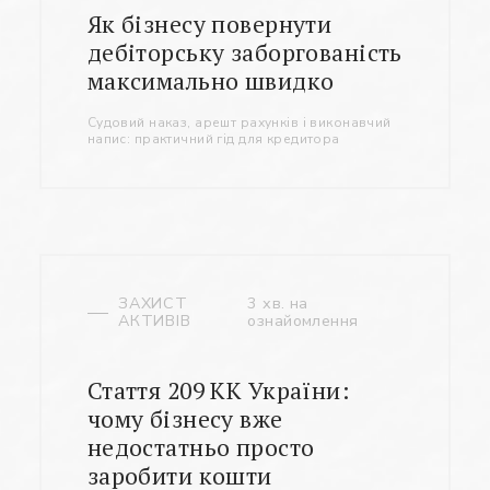
Як бізнесу повернути
дебіторську заборгованість
максимально швидко
Судовий наказ, арешт рахунків і виконавчий
напис: практичний гід для кредитора
ЗАХИСТ
3 хв. на
АКТИВІВ
ознайомлення
Стаття 209 КК України:
чому бізнесу вже
недостатньо просто
заробити кошти