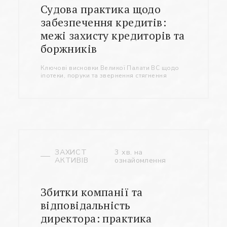
Судова практика щодо
забезпечення кредитів:
межі захисту кредиторів та
Заповніть потрібні поля
боржників
Ключові висновки Великої Палати ВС щодо
іпотеки, поруки та звернення стягнення
ЗАХИСТ
3 хв. на
АКТИВІВ
ознайомлення
Збитки компанії та
відповідальність
директора: практика