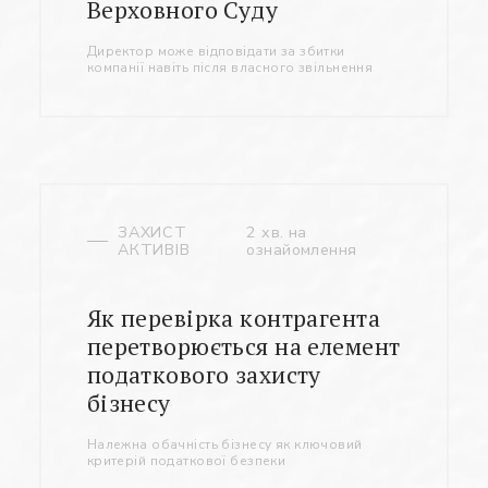
Верховного Суду
Директор може відповідати за збитки
компанії навіть після власного звільнення
ЗАХИСТ
2 хв. на
АКТИВІВ
ознайомлення
Як перевірка контрагента
перетворюється на елемент
податкового захисту
бізнесу
Належна обачність бізнесу як ключовий
критерій податкової безпеки