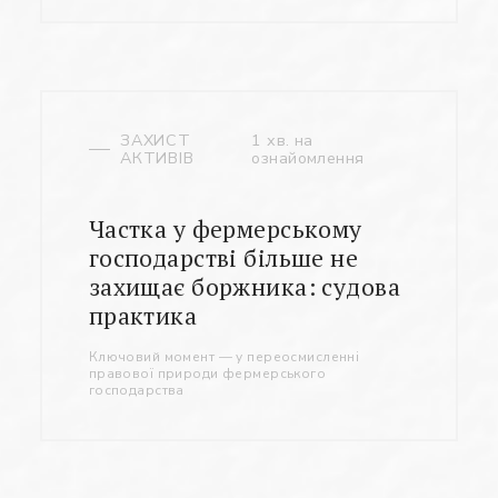
ЗАХИСТ
1 хв. на
АКТИВІВ
ознайомлення
Частка у фермерському
господарстві більше не
захищає боржника: судова
практика
Ключовий момент — у переосмисленні
правової природи фермерського
господарства