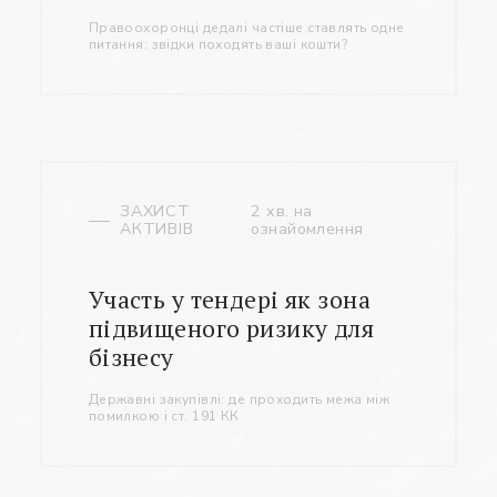
Правоохоронці дедалі частіше ставлять одне
питання: звідки походять ваші кошти?
ЗАХИСТ
2 хв. на
АКТИВІВ
ознайомлення
Участь у тендері як зона
підвищеного ризику для
бізнесу
Державні закупівлі: де проходить межа між
помилкою і ст. 191 КК