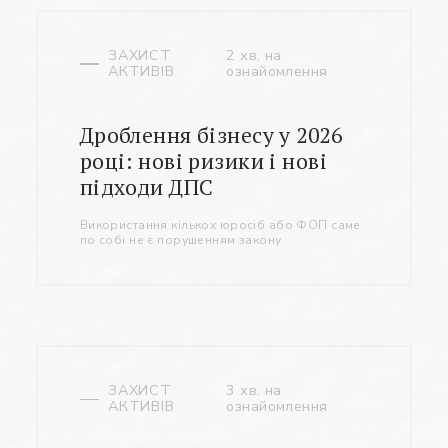
ЗАХИСТ
2 хв. на
АКТИВІВ
ознайомлення
Дроблення бізнесу у 2026
році: нові ризики і нові
підходи ДПС
Використання кількох юросіб або ФОП саме
по собі не є порушенням закону
ЗАХИСТ
3 хв. на
АКТИВІВ
ознайомлення