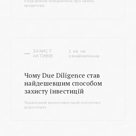
ігнорування повідомлень про заміну
кредитора
ЗАХИСТ
1 хв. на
АКТИВІВ
ознайомлення
Чому Due Diligence став
найдешевшим способом
захисту інвестицій
Український ринок інвестицій поступово
дорослішає