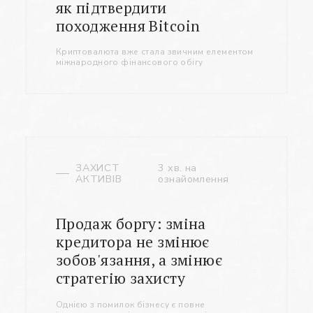
як підтвердити
походження Bitcoin
Криптовалюта вже стала звичним елементом
міжнародного фінансового обігу
ЗАХИСТ
3 хв. на
АКТИВІВ
ознайомлення
Продаж боргу: зміна
кредитора не змінює
зобов'язання, а змінює
стратегію захисту
Однією з помилок бізнесу є повне