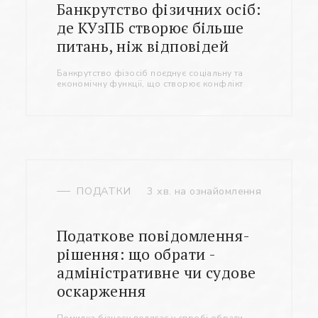
Банкрутство фізичних осіб:
де КУзПБ створює більше
Заповніть потрібні поля
питань, ніж відповідей
Банкрутство фізосіб поєднує соціальну та
економічну функції, що створює конфлікт
ПОДАТКИ
3 хв. на ознайомлення
Податкове повідомлення-
рішення: що обрати -
адміністративне чи судове
оскарження