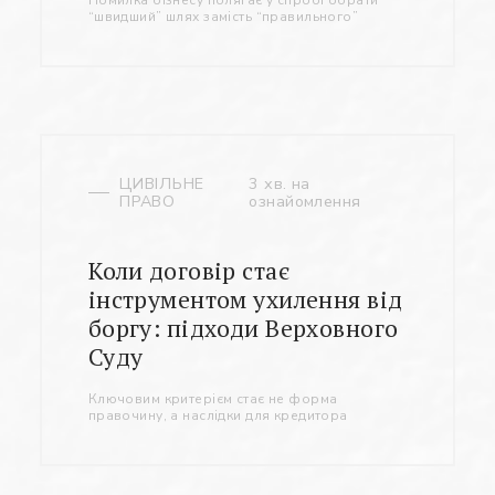
Помилка бізнесу полягає у спробі обрати
“швидший” шлях замість “правильного”
ЦИВІЛЬНЕ
3 хв. на
ПРАВО
ознайомлення
Коли договір стає
інструментом ухилення від
боргу: підходи Верховного
Суду
Ключовим критерієм стає не форма
правочину, а наслідки для кредитора