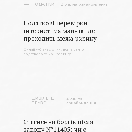
ПОДАТКИ
2 хв. на ознайомлення
Податкові перевірки
інтернет-магазинів: де
проходить межа ризику
Онлайн-бізнес опинився в центрі
податкового моніторингу
ЦИВІЛЬНЕ
2 хв. на
ПРАВО
ознайомлення
Стягнення боргів після
закону №11405: чи є