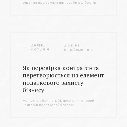
рішення про звільнення особи від боргів
ЗАХИСТ
2 хв. на
АКТИВІВ
ознайомлення
Як перевірка контрагента
перетворюється на елемент
податкового захисту
бізнесу
Належна обачність бізнесу як ключовий
критерій податкової безпеки