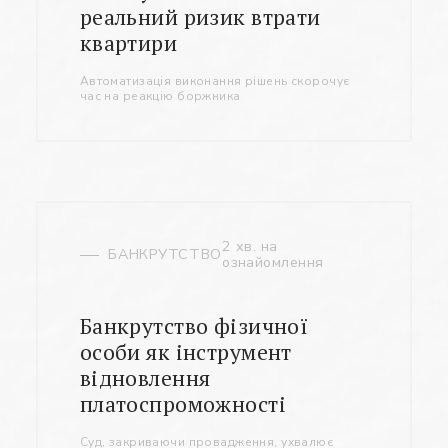
реальний ризик втрати
квартири
Автоматизація виконання рішень скорочує
час на реакцію боржника
2 хв. на
БАНКРУТСТВО
ознайомлення
Банкрутство фізичної
особи як інструмент
відновлення
платоспроможності
Суд, закриваючи провадження, ухвалює