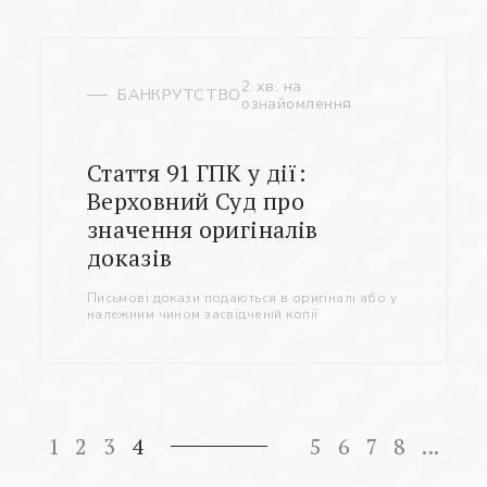
2 хв. на
БАНКРУТСТВО
ознайомлення
Стаття 91 ГПК у дії:
Верховний Суд про
значення оригіналів
доказів
Письмові докази подаються в оригіналі або у
належним чином засвідченій копії
1
2
3
4
5
6
7
8
...