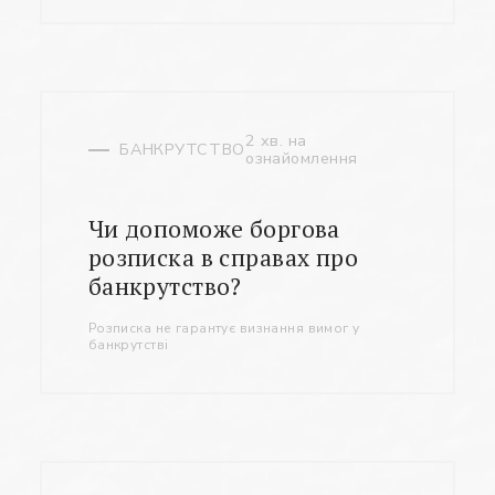
2 хв. на
БАНКРУТСТВО
ознайомлення
Чи допоможе боргова
розписка в справах про
банкрутство?
Розписка не гарантує визнання вимог у
банкрутстві