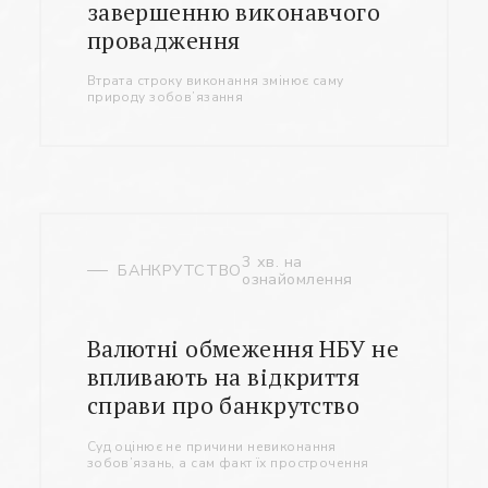
завершенню виконавчого
провадження
Втрата строку виконання змінює саму
природу зобов’язання
3 хв. на
БАНКРУТСТВО
ознайомлення
Валютні обмеження НБУ не
впливають на відкриття
справи про банкрутство
Суд оцінює не причини невиконання
зобов’язань, а сам факт їх прострочення