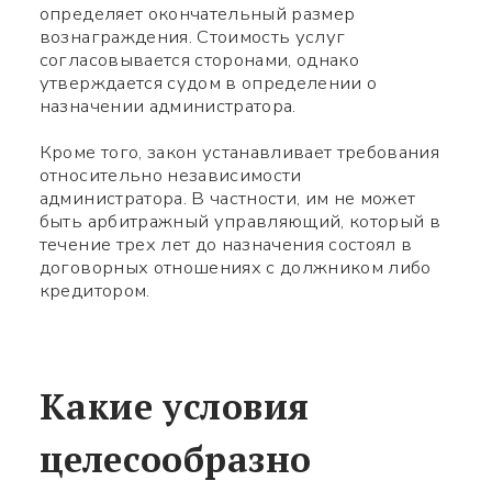
определяет окончательный размер
вознаграждения. Стоимость услуг
согласовывается сторонами, однако
утверждается судом в определении о
назначении администратора.
Кроме того, закон устанавливает требования
относительно независимости
администратора. В частности, им не может
быть арбитражный управляющий, который в
Используйте ваш смартфон
течение трех лет до назначения состоял в
договорных отношениях с должником либо
чтобы считать QR-code,
кредитором.
после чего сможете
добавить меня в контакты.
Какие условия
Имя *
целесообразно
Номер телефона *