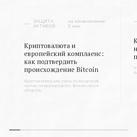
ЗАЩИТА
на ознакомление:
АКТИВОВ
2 мин.
Криптовалюта и
европейский комплаенс:
как подтвердить
происхождение Bitcoin
Ч
б
Криптовалюта уже стала полноценной
частью международного финансового
оборота