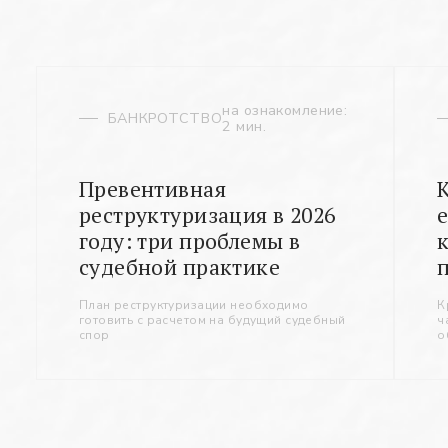
на ознакомление:
БАНКРОТСТВО
2 мин.
Превентивная
реструктуризация в 2026
году: три проблемы в
судебной практике
План реструктуризации необходимо
К
готовить с расчетом на будущий судебный
ч
спор
о