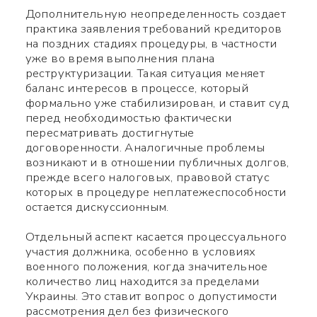
Используйте ваш смартфон
Дополнительную неопределенность создает
практика заявления требований кредиторов
чтобы считать QR-code,
на поздних стадиях процедуры, в частности
уже во время выполнения плана
после чего сможете
реструктуризации. Такая ситуация меняет
баланс интересов в процессе, который
добавить меня в контакты.
формально уже стабилизирован, и ставит суд
перед необходимостью фактически
Имя *
пересматривать достигнутые
договоренности. Аналогичные проблемы
возникают и в отношении публичных долгов,
Номер телефона *
прежде всего налоговых, правовой статус
которых в процедуре неплатежеспособности
остается дискуссионным.
Какой вопрос
Символов:
0/240
Отдельный аспект касается процессуального
участия должника, особенно в условиях
военного положения, когда значительное
количество лиц находится за пределами
Украины. Это ставит вопрос о допустимости
рассмотрения дел без физического