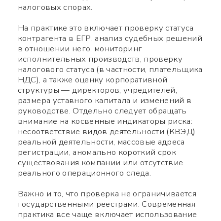
налоговых спорах.
На практике это включает проверку статуса
контрагента в ЕГР, анализ судебных решений
в отношении него, мониторинг
Используйте ваш смартфон
исполнительных производств, проверку
налогового статуса (в частности, плательщика
чтобы считать QR-code,
НДС), а также оценку корпоративной
структуры — директоров, учредителей,
после чего сможете
размера уставного капитала и изменений в
добавить меня в контакты.
руководстве. Отдельно следует обращать
внимание на косвенные индикаторы риска:
несоответствие видов деятельности (КВЭД)
Имя *
реальной деятельности, массовые адреса
регистрации, аномально короткий срок
существования компании или отсутствие
Номер телефона *
реального операционного следа.
Важно и то, что проверка не ограничивается
Какой вопрос
Символов:
0/240
государственными реестрами. Современная
практика все чаще включает использование