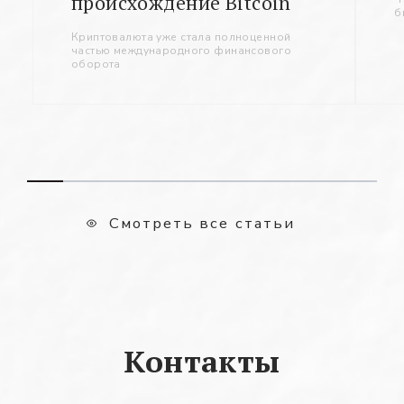
происхождение Bitcoin
б
Криптовалюта уже стала полноценной
частью международного финансового
оборота
Смотреть все статьи
Контакты