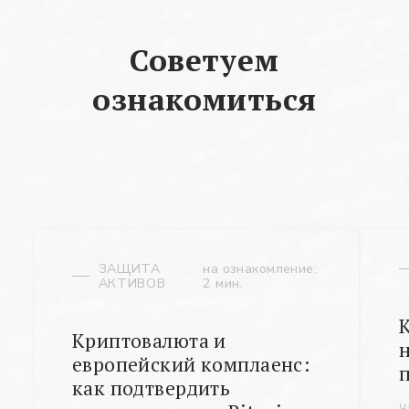
Советуем
ознакомиться
ЗАЩИТА
на ознакомление:
АКТИВОВ
2 мин.
Криптовалюта и
европейский комплаенс:
как подтвердить
Ч