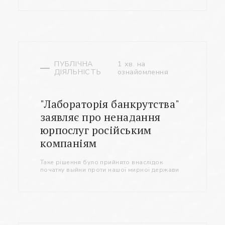
ПУБЛІЧНА
1 хв. на
ДІЯЛЬНІСТЬ
ознайомлення
"Лабораторія банкрутства"
заявляє про ненадання
юрпослуг російським
компаніям
Таке рішення було прийнято внаслідок
початку выйни проти нашої мирної держави