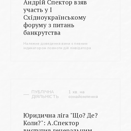
додати мене до контактів.
Андрій Спектор взяв
участь у І
Ім’я *
Східноукраїнському
форуму з питань
банкрутства
Номер телефону *
Належне доведення вини є певним
індикатором повноти дій ліквідатора
Яке питання
Символів:
0/240
ПУБЛІЧНА
1 хв. на
ДІЯЛЬНІСТЬ
ознайомлення
Заповніть потрібні поля
Юридична ліга "Що? Де?
Коли?": А.Спектор
виступив генеральним