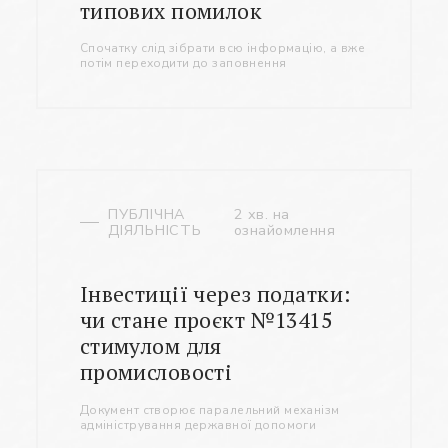
типових помилок
Cпочатку слід зібрати всю інформацію, а вже
потім переходити до заповнення
ПУБЛІЧНА
2 хв. на
ДІЯЛЬНІСТЬ
ознайомлення
Інвестиції через податки:
чи стане проєкт №13415
стимулом для
промисловості
Документ створює паралельний механізм
адміністрування державної допомоги